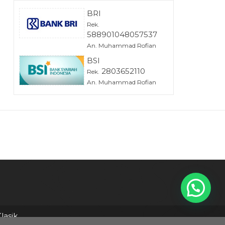
BRI
Rek.
588901048057537
An. Muhammad Rofian
BSI
2803652110
Rek.
An. Muhammad Rofian
lasik