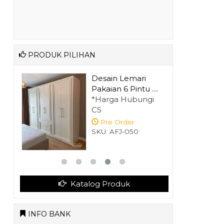
PRODUK PILIHAN
n
Desain Lemari
...
Pakaian 6 Pintu ....
gi
*Harga Hubungi
CS
Pre Order
SKU: AFJ-050
SKU: AFJ-068
Katalog Produk
INFO BANK