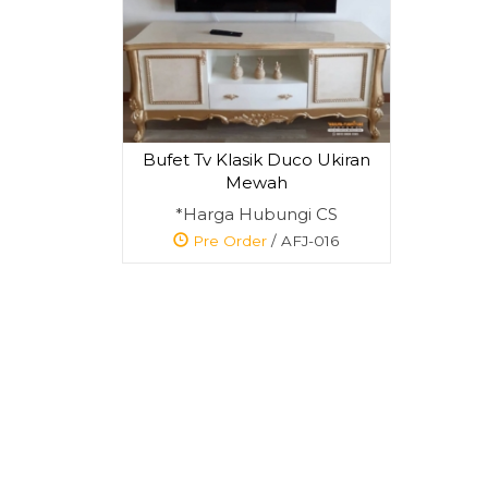
Bufet Tv Klasik Duco Ukiran
Bufet Meja Tv
Mewah
Putih Minimalis ....
*Harga Hubungi CS
*Harga Hubungi
CS
Pre Order
/ AFJ-016
Pre Order
SKU: AFJ-041
SKU: AFJ-017