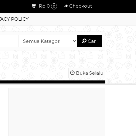
Rp 0
Checkout
0
VACY POLICY
Cari
Buka Selalu