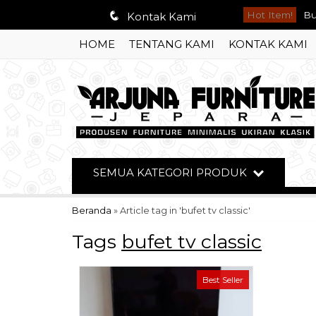
q
Hot Item!
Bu
Kontak Kami
HOME
TENTANG KAMI
KONTAK KAMI
Bu
So
So
Le
Ku
SEMUA KATEGORI PRODUK
Te
Beranda
»
Article tag in 'bufet tv classic'
Te
Tags
bufet tv classic
Best Seller