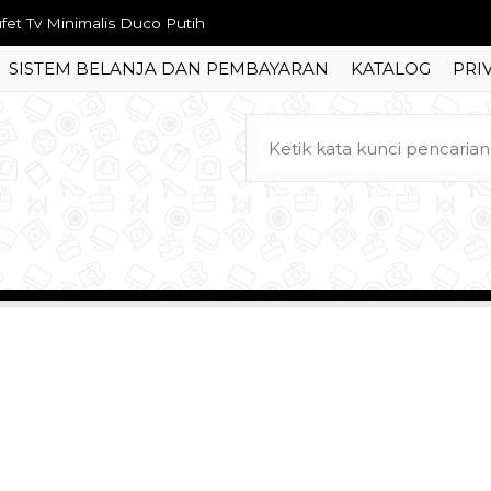
fet Tv Minimalis Duco Putih
SISTEM BELANJA DAN PEMBAYARAN
KATALOG
PRI
fet Meja Tv Bombai Jati Ukir
fa Tamu Love Klasik Mewah
fa Tamu Ukir Klasik Model Turki
mari Pakaian Klasik 4 Pintu Ukir Gaya Eropa
rsi Tamu Klasik Minimalis Jumbo
mpat Tidur Klasik Minimalis Mewah
mpat Tidur Jati Minimalis Model Retro