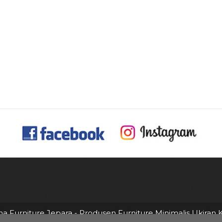
na Furniture Jepara - Produsen Furniture Minimalis Ukiran K