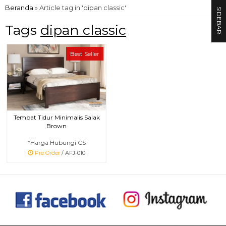
Beranda
»
Article tag in 'dipan classic'
SIDEBAR
Tags
dipan classic
Best Seller
Tempat Tidur Minimalis Salak
Brown
*Harga Hubungi CS
Pre Order
/ AFJ-010