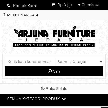
Rp 0
Checkout
q
Kontak Kami
0
MENU NAVIGASI
Cari
Buka Selalu
SEMUA KATEGORI PRODUK