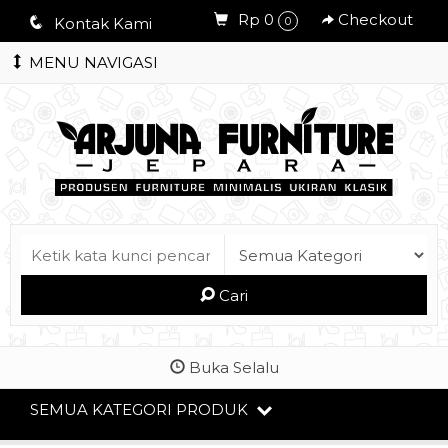
Rp 0
Checkout
q
Kontak Kami
0
MENU NAVIGASI
Cari
Buka Selalu
SEMUA KATEGORI PRODUK