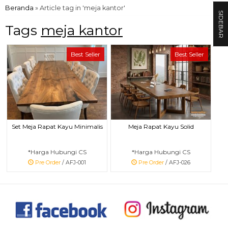
Beranda
»
Article tag in 'meja kantor'
SIDEBAR
Tags
meja kantor
Best Seller
Best Seller
Set Meja Rapat Kayu Minimalis
Meja Rapat Kayu Solid
*Harga Hubungi CS
*Harga Hubungi CS
Pre Order
/ AFJ-001
Pre Order
/ AFJ-026