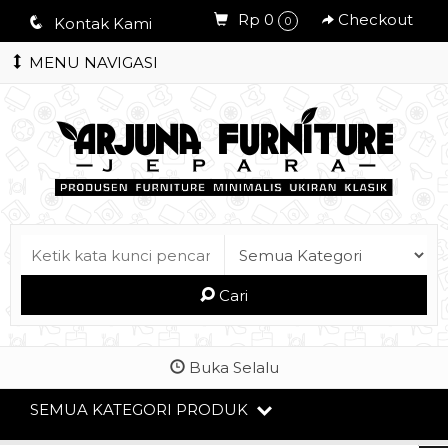
Rp 0
Checkout
q
Kontak Kami
0
MENU NAVIGASI
Cari
Buka Selalu
SEMUA KATEGORI PRODUK