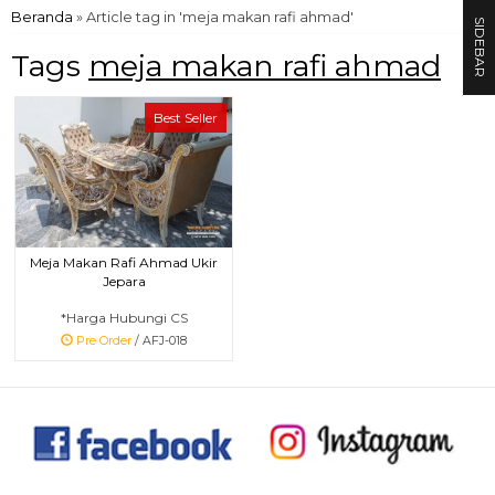
Beranda
»
Article tag in 'meja makan rafi ahmad'
SIDEBAR
Tags
meja makan rafi ahmad
Best Seller
Meja Makan Rafi Ahmad Ukir
Jepara
*Harga Hubungi CS
Pre Order
/ AFJ-018