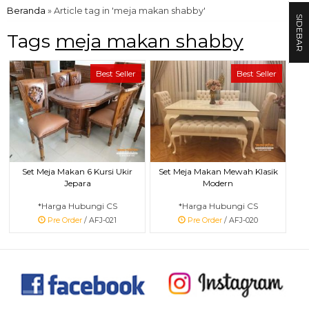
Beranda
»
Article tag in 'meja makan shabby'
SIDEBAR
Tags
meja makan shabby
Best Seller
Best Seller
Set Meja Makan 6 Kursi Ukir
Set Meja Makan Mewah Klasik
Jepara
Modern
*Harga Hubungi CS
*Harga Hubungi CS
Pre Order
/ AFJ-021
Pre Order
/ AFJ-020