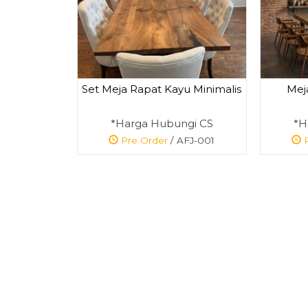
Set Meja Rapat Kayu Minimalis
Mej
Sofa Tamu Classic
Minimalis Mo....
*Harga Hubungi CS
*H
*Harga Hubungi
Pre Order
/ AFJ-001
P
CS
Pre Order
SKU: AFJ-033
SKU: AFJ-041