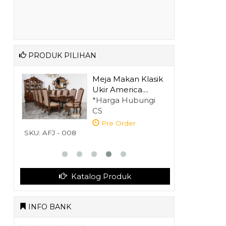
PRODUK PILIHAN
Meja Makan Klasik
..
Ukir America....
gi
*Harga Hubungi
CS
Pre Order
SKU: AFJ - 008
Katalog Produk
INFO BANK