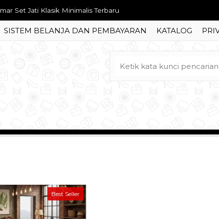
mar Set Jati Klasik Minimalis Terbaru
SISTEM BELANJA DAN PEMBAYARAN
KATALOG
PRI
ja Rias Monalisa Ukir Jepara
rsi Meja Makan Ukir Jepara
t Dipan Tempat Tidur Jati Klasik Jepara
del Meja Rias Jati Ukir Mewah
mari Pakaian 4 Pintu Terbaru Ukir Mewah
mari Pakaian 4 Pintu Jati Klasik Ukir Mewah
mari Pakaian Shabby Minimalis Ukir Mewah
Best Seller