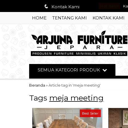
q
Hot Item!
Ka
Kontak Kami
HOME
TENTANG KAMI
KONTAK KAMI
Me
Ku
Se
Mo
Le
SEMUA KATEGORI PRODUK
Le
Beranda
»
Article tag in 'meja meeting'
Le
Tags
meja meeting
Best Seller