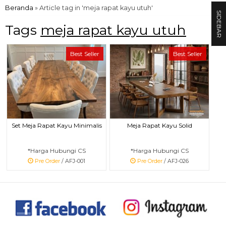
Beranda
»
Article tag in 'meja rapat kayu utuh'
SIDEBAR
Tags
meja rapat kayu utuh
Best Seller
Best Seller
Set Meja Rapat Kayu Minimalis
Meja Rapat Kayu Solid
*Harga Hubungi CS
*Harga Hubungi CS
Pre Order
/ AFJ-001
Pre Order
/ AFJ-026