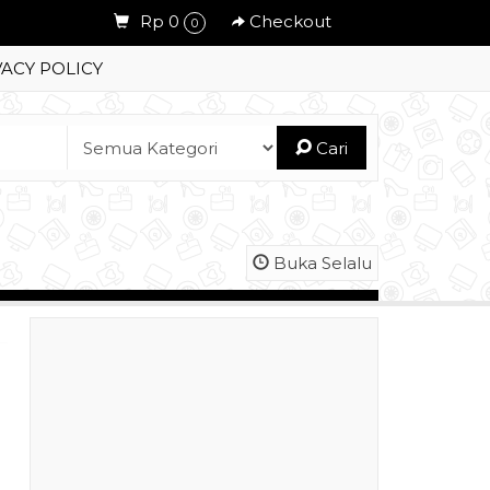
Rp 0
Checkout
0
VACY POLICY
Cari
Buka Selalu