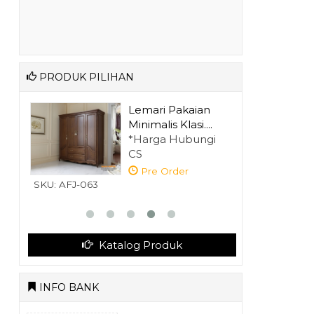
PRODUK PILIHAN
ati
Lemari Pakaian
Minimalis Klasi....
gi
*Harga Hubungi
CS
Pre Order
SKU: AFJ-063
SKU: AFJ-069
Katalog Produk
INFO BANK