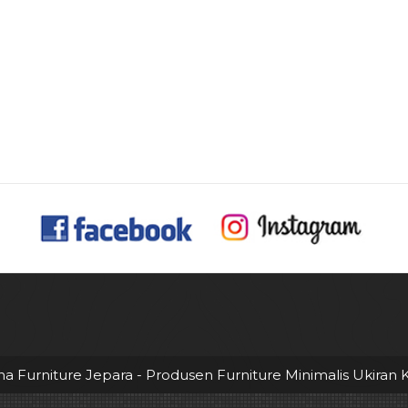
na Furniture Jepara - Produsen Furniture Minimalis Ukiran K