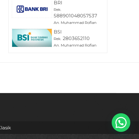
BRI
Rek.
588901048057537
An. Muhammad Rofian
BSI
2803652110
Rek.
An. Muhammad Rofian
lasik