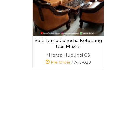
Sofa Tamu Ganesha Ketapang
Set Meja Makan
Ukir Mawar
Putar Ukir Jepa....
*Harga Hubungi CS
*Harga Hubungi
Pre Order
/ AFJ-028
CS
Pre Order
SKU: AFJ - 006
Pre Order
SKU: AFJ-003