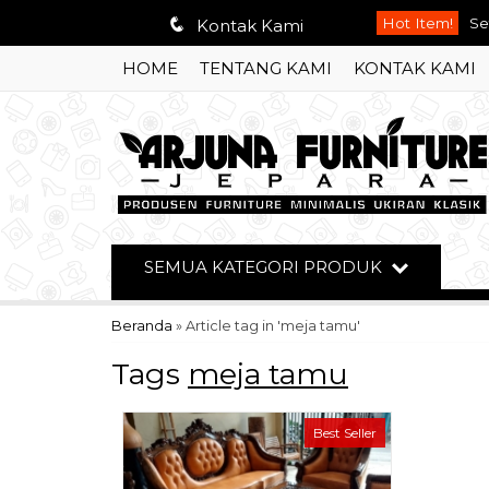
q
Hot Item!
Se
Kontak Kami
HOME
TENTANG KAMI
KONTAK KAMI
Se
Se
Bu
Le
So
SEMUA KATEGORI PRODUK
Le
Beranda
»
Article tag in 'meja tamu'
Le
Tags
meja tamu
Best Seller