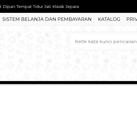
t Dipan Tempat Tidur Jati Klasik Jepara
SISTEM BELANJA DAN PEMBAYARAN
KATALOG
PRI
t Tempat Tidur Jati Minimalis Modern
t Meja Makan Solid Kayu Trembesi
fet Meja Tv Bombai Jati Ukir
mari Pakaian Jati 2 Pintu Sliding
fa Tamu Sultan Seribu Bunga Ukir Mewah
mari Pakaian Gold Arabian Ukir Mewah
mari Pakaian Stupa Mawar Ukir Jepara