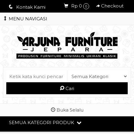
Rp 0
Checkout
q
Kontak Kami
0
MENU NAVIGASI
Cari
Buka Selalu
SEMUA KATEGORI PRODUK