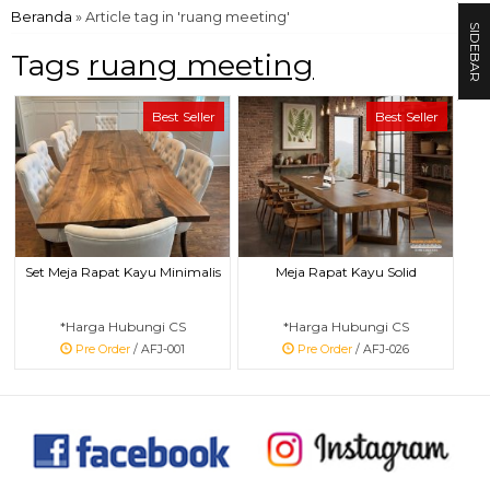
Beranda
»
Article tag in 'ruang meeting'
SIDEBAR
Tags
ruang meeting
Best Seller
Best Seller
Set Meja Rapat Kayu Minimalis
Meja Rapat Kayu Solid
*Harga Hubungi CS
*Harga Hubungi CS
Pre Order
/ AFJ-001
Pre Order
/ AFJ-026