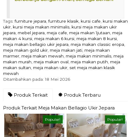
Tags:
furniture jepara
,
furniture klasik
,
kursi cafe
,
kursi makan
ukir
,
kursi meja makan minimalis
,
kursi meja makan ukir
jepara
,
mebel jepara
,
meja cafe
,
meja makan 1jutaan
,
meja
makan 4 kursi
,
meja makan 6 kursi
,
meja makan 8 kursi
,
meja makan bellagio ukir jepara
,
meja makan classic eropa
,
meja makan gold ukir
,
meja makan jati
,
meja makan
marmer
,
meja makan mewah
,
meja makan minimalis
,
meja
makan murah
,
meja makan oval
,
meja makan putih
,
meja
makan sultan
,
meja makan ukir
,
set meja makan klasik
mewah
Ditambahkan pada: 18 Mei 2026
Produk Terkait
Produk Terbaru
Produk Terkait Meja Makan Bellagio Ukir Jepara
Popular!
Popular!