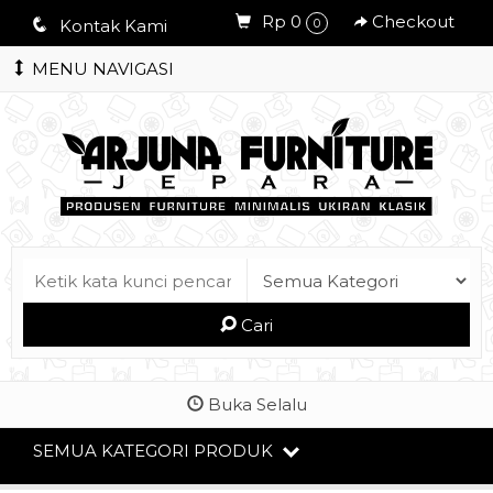
Rp 0
Checkout
q
Kontak Kami
0
MENU NAVIGASI
Cari
Buka Selalu
SEMUA KATEGORI PRODUK