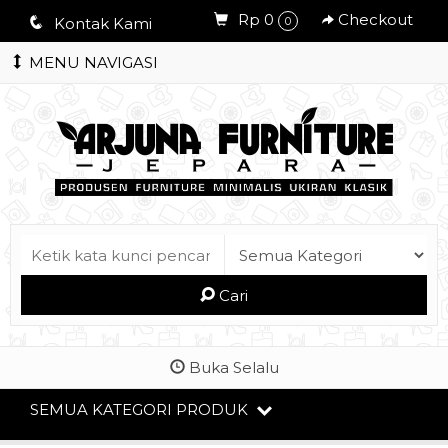
Rp 0
Checkout
q
Kontak Kami
0
MENU NAVIGASI
Cari
Buka Selalu
SEMUA KATEGORI PRODUK