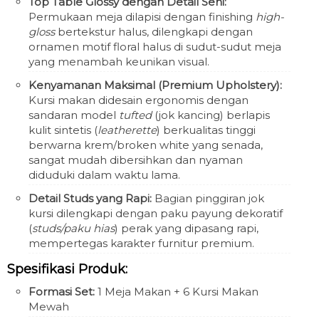
Top Table Glossy dengan Detail Seni:
Permukaan meja dilapisi dengan finishing
high-
gloss
bertekstur halus, dilengkapi dengan
ornamen motif floral halus di sudut-sudut meja
yang menambah keunikan visual.
Kenyamanan Maksimal (Premium Upholstery):
Kursi makan didesain ergonomis dengan
sandaran model
tufted
(jok kancing) berlapis
kulit sintetis (
leatherette
) berkualitas tinggi
berwarna krem/broken white yang senada,
sangat mudah dibersihkan dan nyaman
diduduki dalam waktu lama.
Detail Studs yang Rapi:
Bagian pinggiran jok
kursi dilengkapi dengan paku payung dekoratif
(
studs/paku hias
) perak yang dipasang rapi,
mempertegas karakter furnitur premium.
Spesifikasi Produk:
Formasi Set:
1 Meja Makan + 6 Kursi Makan
Mewah