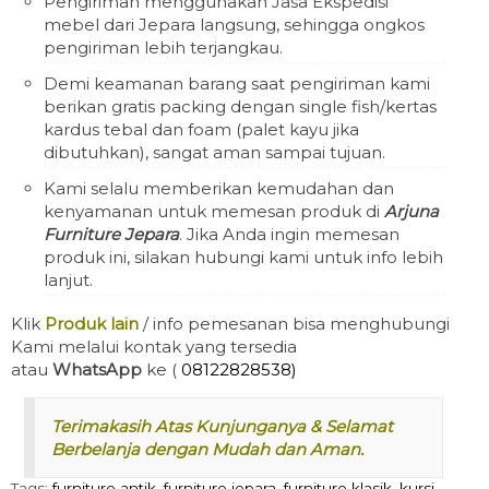
Pengiriman menggunakan Jasa Ekspedisi
mebel dari Jepara langsung, sehingga ongkos
pengiriman lebih terjangkau.
Demi keamanan barang saat pengiriman kami
berikan gratis packing dengan single fish/kertas
kardus tebal dan foam (palet kayu jika
dibutuhkan), sangat aman sampai tujuan.
Kami selalu memberikan kemudahan dan
kenyamanan untuk memesan produk di
Arjuna
Furniture Jepara
. Jika Anda ingin memesan
produk ini, silakan hubungi kami untuk info lebih
lanjut.
Klik
Produk lain
/ info pemesanan bisa menghubungi
Kami melalui kontak yang tersedia
atau
WhatsApp
ke (
08122828538)
Terimakasih Atas Kunjunganya & Selamat
Berbelanja dengan Mudah dan Aman.
Tags:
furniture antik
,
furniture jepara
,
furniture klasik
,
kursi