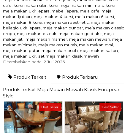
cafe
,
kursi makan ukir
,
kursi meja makan minimalis
,
kursi
meja makan ukir jepara
,
mebel jepara
,
meja cafe
,
meja
makan 1jutaan
,
meja makan 4 kursi
,
meja makan 6 kursi
,
meja makan 8 kursi
,
meja makan aesthetic
,
meja makan
bellagio ukir jepara
,
meja makan bundar
,
meja makan classic
eropa
,
meja makan estetik
,
meja makan gold ukir
,
meja
makan jati
,
meja makan marmer
,
meja makan mewah
,
meja
makan minimalis
,
meja makan murah
,
meja makan oval
,
meja makan putar
,
meja makan putih
,
meja makan sultan
,
meja makan ukir
,
set meja makan klasik mewah
Ditambahkan pada: 2 Juli 2026
Produk Terkait
Produk Terbaru
Produk Terkait Meja Makan Mewah Klasik European
Style
Best Seller
Best Seller