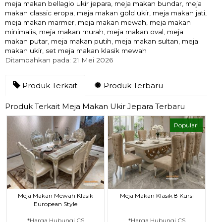
meja makan bellagio ukir jepara
,
meja makan bundar
,
meja
makan classic eropa
,
meja makan gold ukir
,
meja makan jati
,
meja makan marmer
,
meja makan mewah
,
meja makan
minimalis
,
meja makan murah
,
meja makan oval
,
meja
makan putar
,
meja makan putih
,
meja makan sultan
,
meja
makan ukir
,
set meja makan klasik mewah
Ditambahkan pada: 21 Mei 2026
Produk Terkait
Produk Terbaru
Produk Terkait Meja Makan Ukir Jepara Terbaru
Popular!
Meja Makan Mewah Klasik
Meja Makan Klasik 8 Kursi
European Style
*Harga Hubungi CS
*Harga Hubungi CS