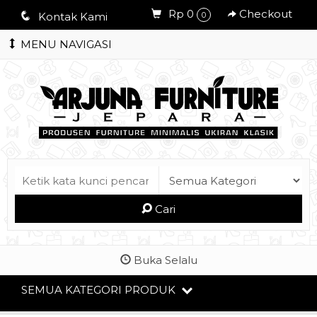
Rp 0
Checkout
q
Kontak Kami
0
MENU NAVIGASI
Cari
Buka Selalu
SEMUA KATEGORI PRODUK