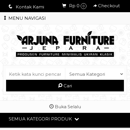
Rp 0
Checkout
q
Kontak Kami
0
MENU NAVIGASI
Cari
Buka Selalu
SEMUA KATEGORI PRODUK