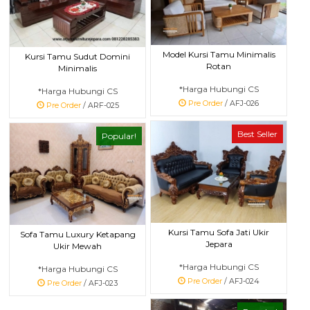
Model Kursi Tamu Minimalis
Kursi Tamu Sudut Domini
Rotan
Minimalis
*Harga Hubungi CS
*Harga Hubungi CS
Pre Order
/ AFJ-026
Pre Order
/ ARF-025
Best Seller
Popular!
Kursi Tamu Sofa Jati Ukir
Sofa Tamu Luxury Ketapang
Jepara
Ukir Mewah
*Harga Hubungi CS
*Harga Hubungi CS
Pre Order
/ AFJ-024
Pre Order
/ AFJ-023