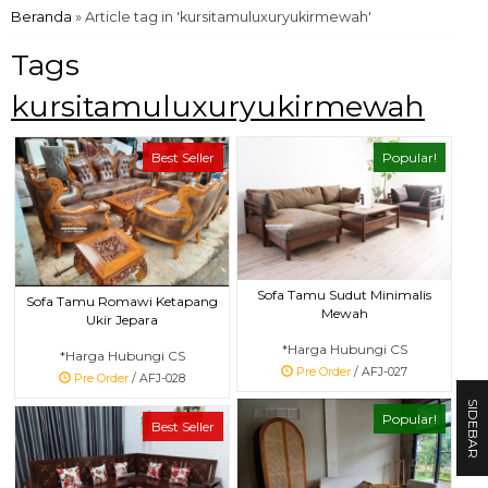
Beranda
»
Article tag in 'kursitamuluxuryukirmewah'
Tags
kursitamuluxuryukirmewah
Best Seller
Popular!
Sofa Tamu Sudut Minimalis
Sofa Tamu Romawi Ketapang
Mewah
Ukir Jepara
*Harga Hubungi CS
*Harga Hubungi CS
Pre Order
/ AFJ-027
Pre Order
/ AFJ-028
SIDEBAR
Popular!
Best Seller