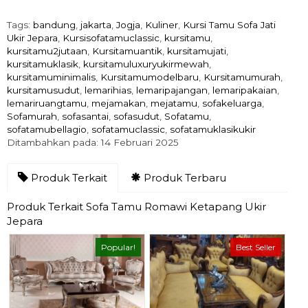
Tags:
bandung
,
jakarta
,
Jogja
,
Kuliner
,
Kursi Tamu Sofa Jati
Ukir Jepara
,
Kursisofatamuclassic
,
kursitamu
,
kursitamu2jutaan
,
Kursitamuantik
,
kursitamujati
,
kursitamuklasik
,
kursitamuluxuryukirmewah
,
kursitamuminimalis
,
Kursitamumodelbaru
,
Kursitamumurah
,
kursitamusudut
,
lemarihias
,
lemaripajangan
,
lemaripakaian
,
lemariruangtamu
,
mejamakan
,
mejatamu
,
sofakeluarga
,
Sofamurah
,
sofasantai
,
sofasudut
,
Sofatamu
,
sofatamubellagio
,
sofatamuclassic
,
sofatamuklasikukir
Ditambahkan pada: 14 Februari 2025
Produk Terkait
Produk Terbaru
Produk Terkait Sofa Tamu Romawi Ketapang Ukir
Jepara
Popular!
Best Seller