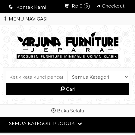
Rp 0
Checkout
q
Kontak Kami
0
MENU NAVIGASI
Cari
Buka Selalu
SEMUA KATEGORI PRODUK