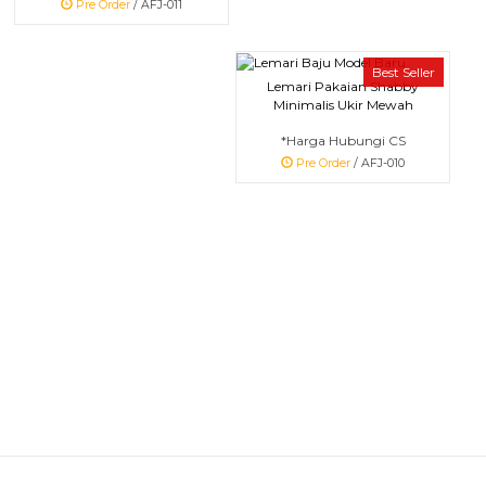
Pre Order
/ AFJ-011
Best Seller
Lemari Pakaian Shabby
Minimalis Ukir Mewah
*Harga Hubungi CS
Pre Order
/ AFJ-010