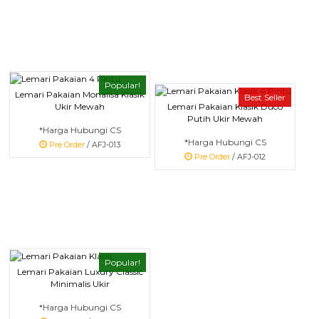
Popular!
Lemari Pakaian Monalisa Klasik
Best Seller
Ukir Mewah
Lemari Pakaian Klasik Duco
Putih Ukir Mewah
*Harga Hubungi CS
*Harga Hubungi CS
Pre Order
/ AFJ-013
Pre Order
/ AFJ-012
Popular!
Lemari Pakaian Luxury Classic
Minimalis Ukir
*Harga Hubungi CS