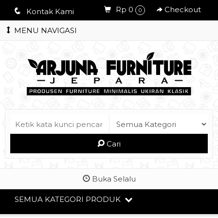
Rp 0
Checkout
q
Kontak Kami
0
MENU NAVIGASI
Cari
Buka Selalu
SEMUA KATEGORI PRODUK