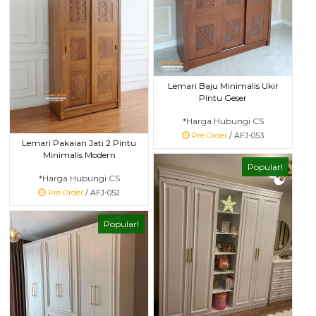
Lemari Baju Minimalis Ukir
Pintu Geser
*Harga Hubungi CS
Pre Order
/ AFJ-053
Lemari Pakaian Jati 2 Pintu
Minimalis Modern
Popular!
*Harga Hubungi CS
Pre Order
/ AFJ-052
Popular!