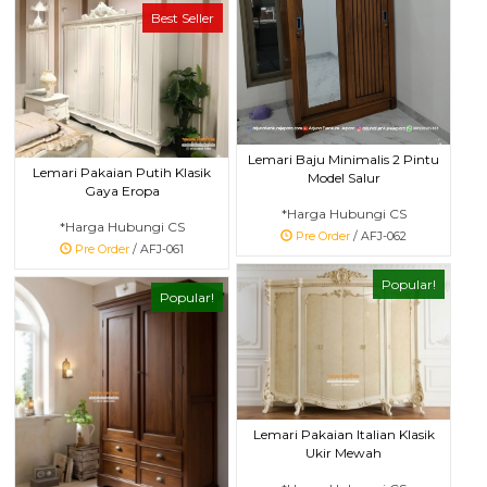
Best Seller
Lemari Baju Minimalis 2 Pintu
Lemari Pakaian Putih Klasik
Model Salur
Gaya Eropa
*Harga Hubungi CS
*Harga Hubungi CS
Pre Order
/ AFJ-062
Pre Order
/ AFJ-061
Popular!
Popular!
Lemari Pakaian Italian Klasik
Ukir Mewah