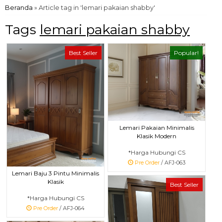
Beranda
»
Article tag in 'lemari pakaian shabby'
Tags
lemari pakaian shabby
Best Seller
Popular!
Lemari Pakaian Minimalis
Klasik Modern
*Harga Hubungi CS
Pre Order
/ AFJ-063
Lemari Baju 3 Pintu Minimalis
Klasik
Best Seller
*Harga Hubungi CS
Pre Order
/ AFJ-064