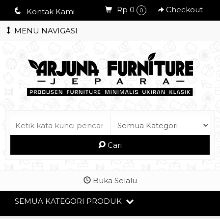
Rp 0
Checkout
q
Kontak Kami
0
MENU NAVIGASI
Cari
Buka Selalu
SEMUA KATEGORI PRODUK