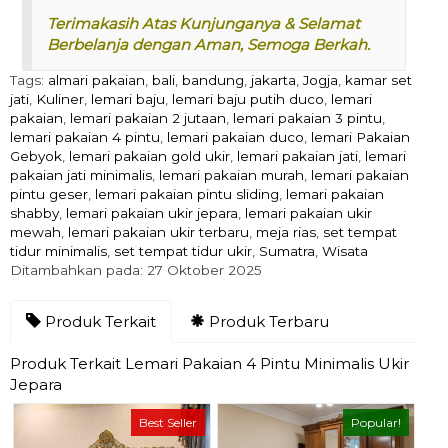
Terimakasih Atas Kunjunganya & Selamat
Berbelanja dengan Aman, Semoga Berkah.
Tags:
almari pakaian
,
bali
,
bandung
,
jakarta
,
Jogja
,
kamar set
jati
,
Kuliner
,
lemari baju
,
lemari baju putih duco
,
lemari
pakaian
,
lemari pakaian 2 jutaan
,
lemari pakaian 3 pintu
,
lemari pakaian 4 pintu
,
lemari pakaian duco
,
lemari Pakaian
Gebyok
,
lemari pakaian gold ukir
,
lemari pakaian jati
,
lemari
pakaian jati minimalis
,
lemari pakaian murah
,
lemari pakaian
pintu geser
,
lemari pakaian pintu sliding
,
lemari pakaian
shabby
,
lemari pakaian ukir jepara
,
lemari pakaian ukir
mewah
,
lemari pakaian ukir terbaru
,
meja rias
,
set tempat
tidur minimalis
,
set tempat tidur ukir
,
Sumatra
,
Wisata
Ditambahkan pada: 27 Oktober 2025
Produk Terkait
Produk Terbaru
Produk Terkait Lemari Pakaian 4 Pintu Minimalis Ukir
Jepara
Best Seller
Popular!