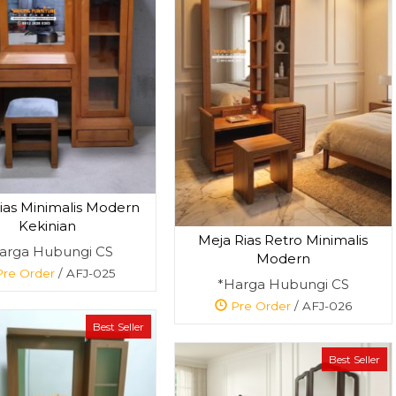
ias Minimalis Modern
Kekinian
Meja Rias Retro Minimalis
arga Hubungi CS
Modern
re Order
/ AFJ-025
*Harga Hubungi CS
Pre Order
/ AFJ-026
Best Seller
Best Seller