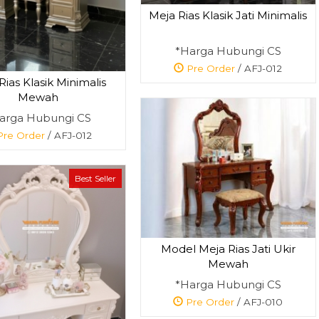
Meja Rias Klasik Jati Minimalis
*Harga Hubungi CS
Pre Order
/ AFJ-012
Rias Klasik Minimalis
Mewah
arga Hubungi CS
re Order
/ AFJ-012
Best Seller
Model Meja Rias Jati Ukir
Mewah
*Harga Hubungi CS
Pre Order
/ AFJ-010