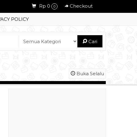
Rp 0
Checkout
0
VACY POLICY
Cari
Buka Selalu