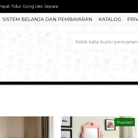
fa Tamu Minimalis Retro
SISTEM BELANJA DAN PEMBAYARAN
KATALOG
PRI
pan Kamar Tidur Estetik Ukir Jepara
t Sofa Ruang Tamu Mewah Terbaru
t Meja Makan Oval Gold Ukiran
fet Tv Klasik Duco Ukiran Mewah
ja Rias Retro Minimalis
fa Tamu Jati Sudut Terbaru
mpat Tidur Gong Ukir Jepara
Popular!