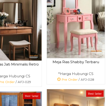
Meja Rias Gold
Sofa Tamu Sul
Duco Ukir Jepar....
Ukir Classic ....
*Harga Hubungi
*Harga Hubun
CS
CS
Pre Order
Pre Order
Meja Rias Shabby Terbaru
SKU: AFJ-011
SKU: AFJ-073
as Jati Minimalis Retro
*Harga Hubungi CS
arga Hubungi CS
Pre Order
/ AFJ-028
re Order
/ AFJ-029
Best Seller
Best Seller