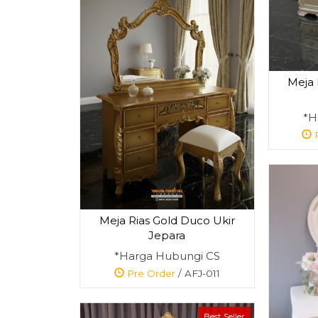
Meja 
*H
P
Meja Rias Gold Duco Ukir
Jepara
*Harga Hubungi CS
Pre Order
/ AFJ-011
Best Seller