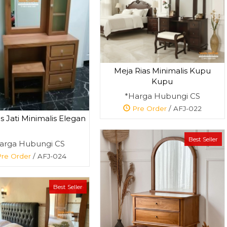
Meja Rias Minimalis Kupu
Kupu
*Harga Hubungi CS
Pre Order
/ AFJ-022
s Jati Minimalis Elegan
Best Seller
arga Hubungi CS
re Order
/ AFJ-024
Best Seller