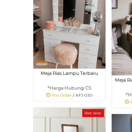
kir
Kursi Meja Makan
....
Ganesa Ukir J....
gi
*Harga Hubungi
CS
Pre Order
Meja Rias Lampu Terbaru
SKU: AFJ-005
Meja Ri
*Harga Hubungi CS
*H
Pre Order
/ AFJ-030
P
Best Seller