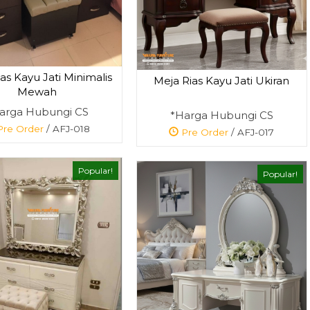
as Kayu Jati Minimalis
Meja Rias Kayu Jati Ukiran
Mewah
arga Hubungi CS
*Harga Hubungi CS
re Order
/ AFJ-018
Pre Order
/ AFJ-017
Popular!
Popular!