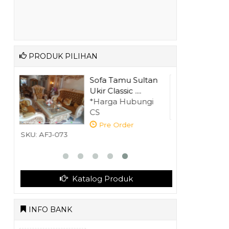
PRODUK PILIHAN
tan
Set Tempat Tidur
Klasik Minima....
gi
*Harga Hubungi
CS
Pre Order
SKU: AFJ-073
Katalog Produk
INFO BANK