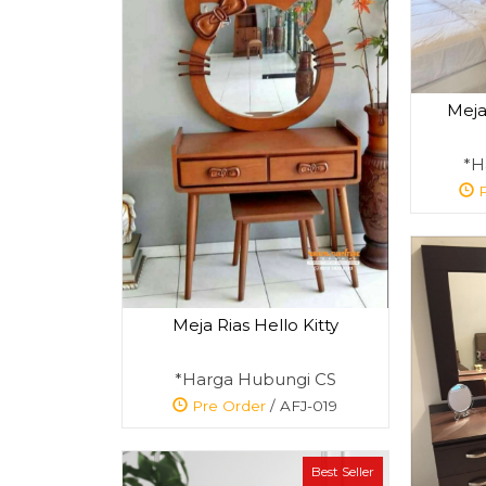
Meja
*H
P
Meja Rias Hello Kitty
*Harga Hubungi CS
Pre Order
/ AFJ-019
Best Seller