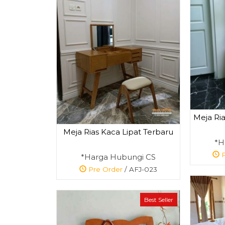
Meja Ria
Meja Rias Kaca Lipat Terbaru
*H
P
*Harga Hubungi CS
Pre Order
/ AFJ-023
Best Seller