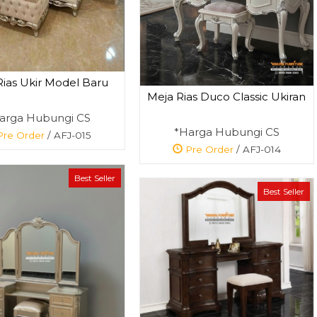
Rias Ukir Model Baru
Meja Rias Duco Classic Ukiran
arga Hubungi CS
*Harga Hubungi CS
re Order
/ AFJ-015
Pre Order
/ AFJ-014
Best Seller
Best Seller