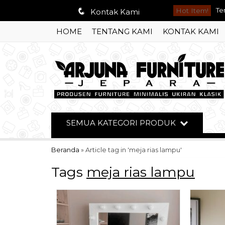
q
Hot Item!
So
Kontak Kami
HOME
TENTANG KAMI
KONTAK KAMI
Di
Se
Se
Bu
Me
SEMUA KATEGORI PRODUK
So
Beranda
»
Article tag in 'meja rias lampu'
Te
Tags
meja rias lampu