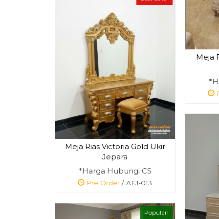
Meja 
*H
P
Meja Rias Victoria Gold Ukir
Jepara
*Harga Hubungi CS
Pre Order
/ AFJ-013
Popular!