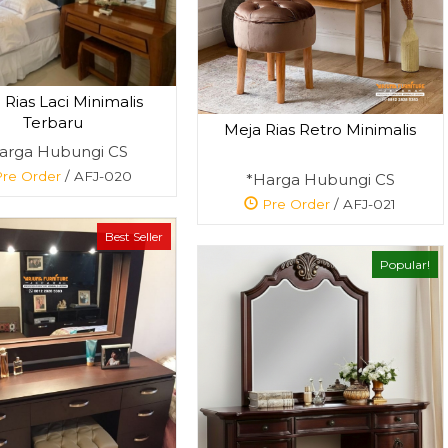
 Rias Laci Minimalis
Terbaru
Meja Rias Retro Minimalis
arga Hubungi CS
re Order
/ AFJ-020
*Harga Hubungi CS
Pre Order
/ AFJ-021
Best Seller
Popular!