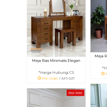
Meja R
Meja Rias Minimalis Elegan
*H
*Harga Hubungi CS
P
Pre Order
/ AFJ-027
Best Seller