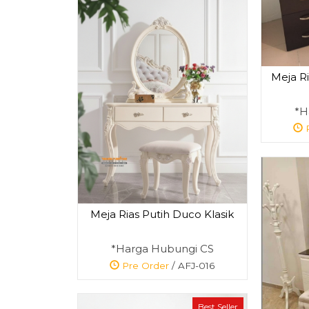
Meja Ri
*H
P
Meja Rias Putih Duco Klasik
*Harga Hubungi CS
Pre Order
/ AFJ-016
Best Seller