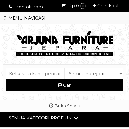
Rp 0
Checkout
q
Kontak Kami
0
MENU NAVIGASI
Cari
Buka Selalu
SEMUA KATEGORI PRODUK