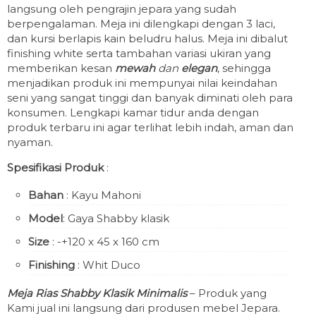
langsung oleh pengrajin jepara yang sudah
berpengalaman. Meja ini dilengkapi dengan 3 laci,
dan kursi berlapis kain beludru halus. Meja ini dibalut
finishing white serta tambahan variasi ukiran yang
memberikan kesan
mewah
dan
elegan
, sehingga
menjadikan produk ini mempunyai nilai keindahan
seni yang sangat tinggi dan banyak diminati oleh para
konsumen. Lengkapi kamar tidur anda dengan
produk terbaru ini agar terlihat lebih indah, aman dan
nyaman.
Spesifikasi Produk
:
Bahan
: Kayu Mahoni
Model
: Gaya Shabby klasik
Size
: -+120 x 45 x 160 cm
Finishing
: Whit Duco
Meja Rias Shabby Klasik Minimalis
– Produk yang
Kami jual ini langsung dari produsen mebel Jepara.