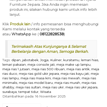
Furniture Jepara. Jika Anda ingin memesan
produk ini, silakan hubungi kami untuk info lebih
lanjut.
Klik
Produk lain
/ info pemesanan bisa menghubungi
Kami melalui kontak yang tersedia
atau
WhatsApp
ke (
08122828538
)
Terimakasih Atas Kunjunganya & Selamat
Berbelanja dengan Aman, Semoga Berkah.
Tags:
dipan
,
jabotabek
,
Jogja
,
Kuliner
,
kursitamu
,
lemari hias
,
lemari pakaian
,
meja console jati
,
meja make up lampu
,
meja rias 1 jutaan
,
meja rias 500 ribuan
,
meja rias antik
,
meja
rias duco
,
meja rias gold ukir jepara
,
meja rias kayu jati
,
meja
rias lampu
,
meja rias masa kini
,
meja rias mewah
,
meja rias
minimalis
,
meja rias model baru
,
meja rias murah
,
meja rias
shabby
,
meja rias sultan
,
meja rias ukir
,
meja rias ukir jepara
,
surabaya
,
tempat tidur
,
Wisata
Ditambahkan pada: 16 November 2025