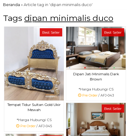
Beranda
»
Article tag in 'dipan minimalis duco'
Tags
dipan minimalis duco
Best Seller
Best Seller
Dipan Jati Minimalis Dark
Brown
*Harga Hubungi CS
Pre Order
/ AFJ-043
Tempat Tidur Sultan Gold Ukir
Best Seller
Mewah
*Harga Hubungi CS
Pre Order
/ AFJ-045