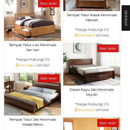
Best Seller
SIDEBAR
Tempat Tidur Klasik Minimalis
Mewah
*Harga Hubungi CS
Pre Order
/ AFJ-042
Tempat Tidur Laci Minimalis
Best Seller
Jari Jari
*Harga Hubungi CS
Pre Order
/ AFJ-041
Best Seller
Dipan Kayu Jati Minimalis
Murah
*Harga Hubungi CS
Pre Order
/ AFJ-040
Tempat Tidur Jati Minimalis
Best Seller
Model Retro