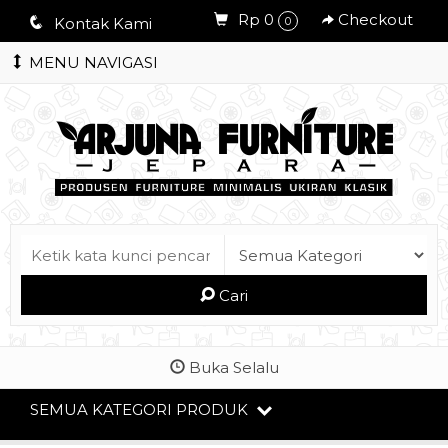
Rp 0
Checkout
q
Kontak Kami
0
MENU NAVIGASI
Cari
Buka Selalu
SEMUA KATEGORI PRODUK