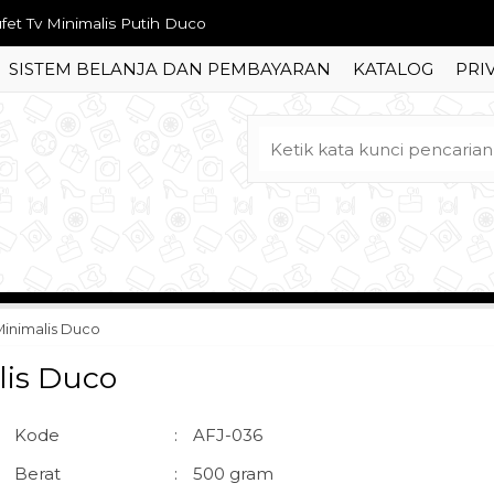
pan Tempat Tidur Monalisa Ukir Jepara
SISTEM BELANJA DAN PEMBAYARAN
KATALOG
PRI
ja Makan Mewah Klasik European Style
mari Pajangan 3 Pintu Ukir Mewah
fet Antik Minimalis Koboi
rsi Meja Makan Cafe Minimalis
rsi Tamu Sofa Jati Ukir Jepara
fet Tv Jati Kolibri Ukir Mewah
Minimalis Duco
fet Tv Minimalis Putih Duco
lis Duco
Kode
:
AFJ-036
Berat
:
500 gram