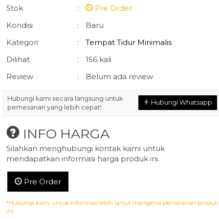
Stok
:
Pre Order
Kondisi
:
Baru
Kategori
:
Tempat Tidur Minimalis
Dilihat
:
156 kali
Review
Meja Makan Oval
:
Belum ada review
Bufet Tv Klasik
Ukiran Jepara
Gaya Pran....
*Harga Hubungi
*Harga Hubun
Hubungi kami secara langsung untuk
Hubungi Whatsapp
CS
CS
pemesanan yang lebih cepat!
Pre Order
Pre Order
9
SKU: AFJ-037
INFO HARGA
Silahkan menghubungi kontak kami untuk
mendapatkan informasi harga produk ini.
Pre Order
*Hubungi kami untuk informasi lebih lanjut mengenai pemesanan produk
ini.