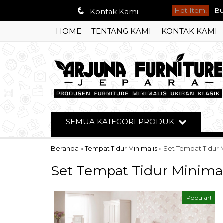
q
Hot Item!
Di
Kontak Kami
HOME
TENTANG KAMI
KONTAK KAMI
Me
Le
Bu
Ku
Ku
SEMUA KATEGORI PRODUK
Bu
Beranda
»
Tempat Tidur Minimalis
»
Set Tempat Tidur 
Bu
Set Tempat Tidur Minima
Popular!