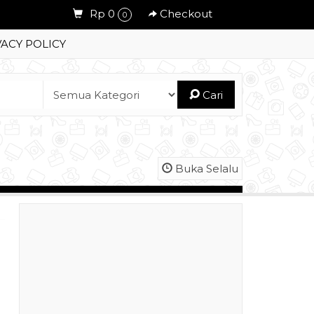
Rp 0
Checkout
0
VACY POLICY
Cari
Buka Selalu