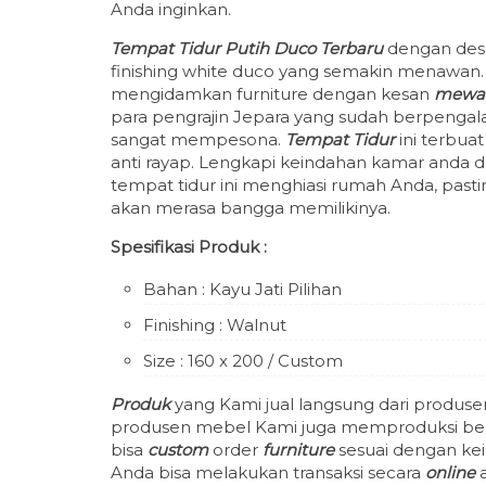
Anda inginkan.
Tempat Tidur Putih Duco Terbaru
dengan desa
finishing white duco yang semakin menawan. 
mengidamkan furniture dengan kesan
mewa
para pengrajin Jepara yang sudah berpenga
sangat mempesona.
Tempat Tidur
ini terbua
anti rayap. Lengkapi keindahan kamar anda de
tempat tidur ini menghiasi rumah Anda, pa
akan merasa bangga memilikinya.
Spesifikasi Produk :
Bahan : Kayu Jati Pilihan
Finishing : Walnut
Size : 160 x 200 / Custom
Produk
yang Kami jual langsung dari produse
produsen mebel Kami juga memproduksi berb
bisa
custom
order
furniture
sesuai dengan kei
Anda bisa melakukan transaksi secara
online