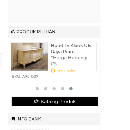
PRODUK PILIHAN
 Ukir
Kamar Set Mewah
Ukiran Jepara
gi
*Harga Hubungi
CS
Pre Order
SKU: AFJ-028
Katalog Produk
INFO BANK