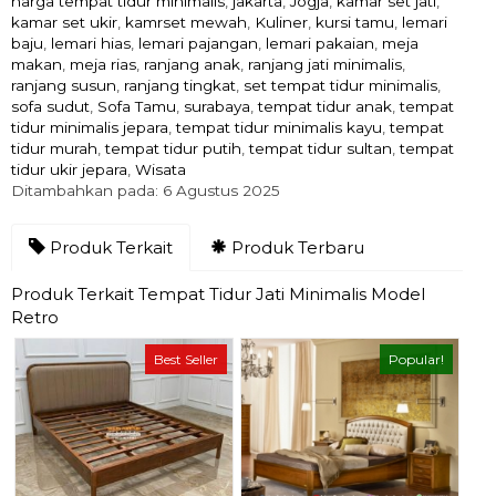
harga tempat tidur minimalis
,
jakarta
,
Jogja
,
kamar set jati
,
kamar set ukir
,
kamrset mewah
,
Kuliner
,
kursi tamu
,
lemari
baju
,
lemari hias
,
lemari pajangan
,
lemari pakaian
,
meja
makan
,
meja rias
,
ranjang anak
,
ranjang jati minimalis
,
ranjang susun
,
ranjang tingkat
,
set tempat tidur minimalis
,
sofa sudut
,
Sofa Tamu
,
surabaya
,
tempat tidur anak
,
tempat
tidur minimalis jepara
,
tempat tidur minimalis kayu
,
tempat
tidur murah
,
tempat tidur putih
,
tempat tidur sultan
,
tempat
tidur ukir jepara
,
Wisata
Ditambahkan pada: 6 Agustus 2025
Produk Terkait
Produk Terbaru
Produk Terkait Tempat Tidur Jati Minimalis Model
Retro
Best Seller
Popular!