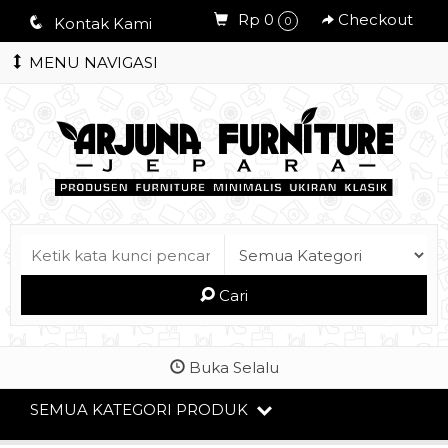
Rp 0
Checkout
q
Kontak Kami
0
MENU NAVIGASI
Cari
Buka Selalu
SEMUA KATEGORI PRODUK