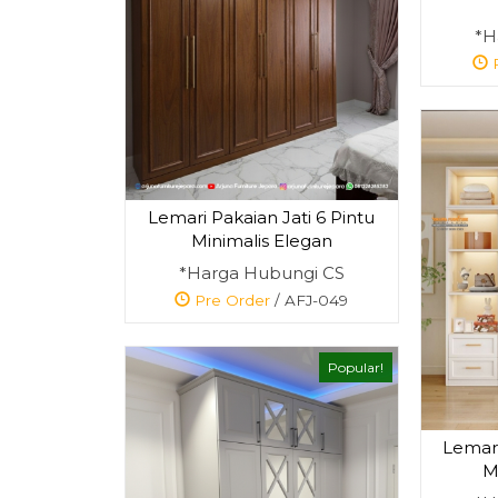
*H
P
Lemari Pakaian Jati 6 Pintu
Minimalis Elegan
*Harga Hubungi CS
Pre Order
/ AFJ-049
Popular!
Lemari
M