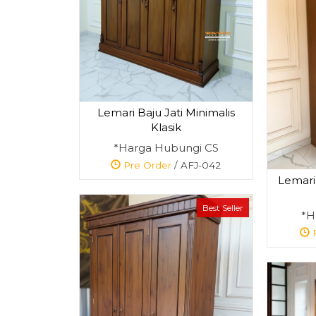
Lemari Baju Jati Minimalis
Klasik
*Harga Hubungi CS
Pre Order
/ AFJ-042
Lemari 
Best Seller
*H
P