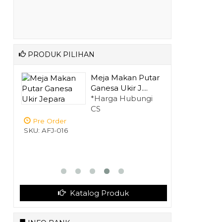
PRODUK PILIHAN
tar
Lemari Pakaian
.
Piramid Jati Mi....
gi
*Harga Hubungi
CS
Pre Order
SKU: AFJ-039
Katalog Produk