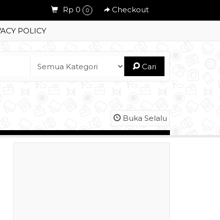
Rp 0
Checkout
0
VACY POLICY
Cari
Buka Selalu