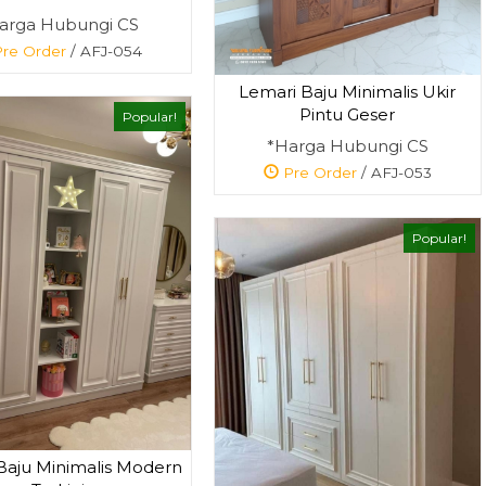
arga Hubungi CS
re Order
/ AFJ-054
Lemari Baju Minimalis Ukir
Pintu Geser
Popular!
*Harga Hubungi CS
Pre Order
/ AFJ-053
Popular!
Baju Minimalis Modern