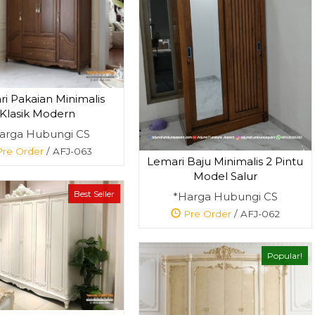
i Pakaian Minimalis
Meja Makan Classic
Meja Makan Pu
Klasik Modern
Duco Ukir J....
Ganesa Ukir J...
arga Hubungi CS
*Harga Hubungi
*Harga Hubun
re Order
/ AFJ-063
CS
CS
Lemari Baju Minimalis 2 Pintu
Pre Order
Model Salur
SKU: AFJ-016
Best Seller
*Harga Hubungi CS
Pre Order
/ AFJ-062
Popular!