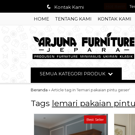
q
Hot Item!
Le
Kontak Kami
HOME
TENTANG KAMI
KONTAK KAMI
Me
Ku
Le
Me
Ku
SEMUA KATEGORI PRODUK
Se
Beranda
»
Article tag in 'lemari pakaian pintu geser'
Te
Tags
lemari pakaian pint
Best Seller