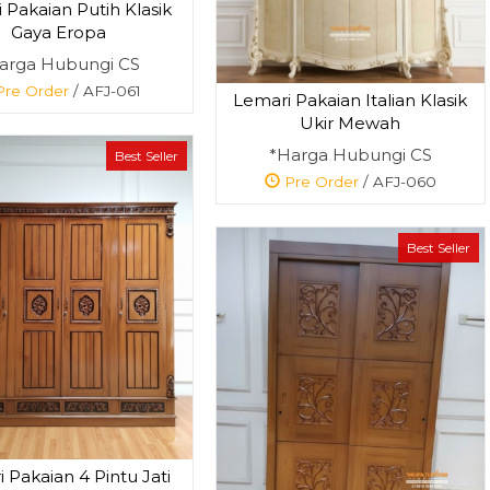
 Pakaian Putih Klasik
Gaya Eropa
arga Hubungi CS
re Order
/ AFJ-061
Lemari Pakaian Italian Klasik
Ukir Mewah
*Harga Hubungi CS
Best Seller
Pre Order
/ AFJ-060
Best Seller
 Pakaian 4 Pintu Jati