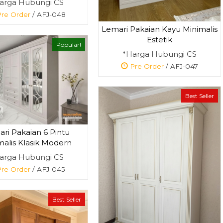
arga Hubungi CS
re Order
/ AFJ-048
Lemari Pakaian Kayu Minimalis
Estetik
Popular!
*Harga Hubungi CS
Pre Order
/ AFJ-047
Best Seller
ri Pakaian 6 Pintu
malis Klasik Modern
arga Hubungi CS
re Order
/ AFJ-045
Best Seller