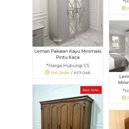
*H
P
Lemari Pakaian Kayu Minimalis
Pintu Kaca
*Harga Hubungi CS
Pre Order
/ AFJ-046
Lema
Mini
Best Seller
*H
P