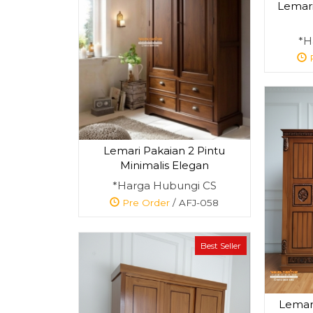
Lemari
*H
P
Lemari Pakaian 2 Pintu
Minimalis Elegan
*Harga Hubungi CS
Pre Order
/ AFJ-058
Best Seller
Lemari