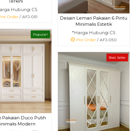
Terkini
arga Hubungi CS
re Order
/ AFJ-051
Desain Lemari Pakaian 6 Pintu
Minimalis Estetik
*Harga Hubungi CS
Popular!
Pre Order
/ AFJ-050
Best Seller
 Pakaian Duco Putih
inimalis Modern