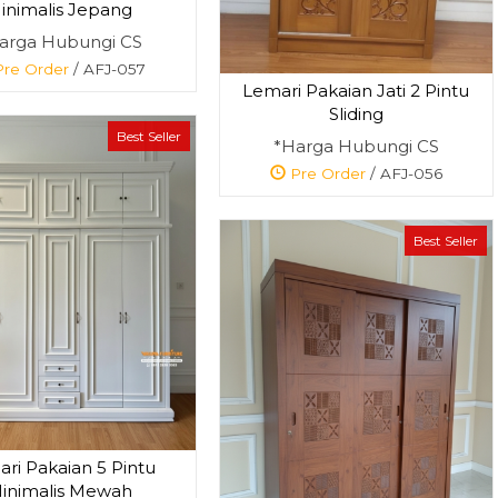
inimalis Jepang
arga Hubungi CS
re Order
/ AFJ-057
Lemari Pakaian Jati 2 Pintu
Sliding
Best Seller
*Harga Hubungi CS
Pre Order
/ AFJ-056
Best Seller
ri Pakaian 5 Pintu
inimalis Mewah