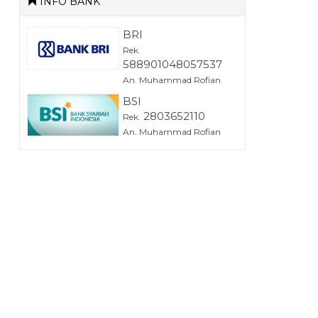
INFO BANK
BRI
Rek.
588901048057537
An. Muhammad Rofian
BSI
2803652110
Rek.
An. Muhammad Rofian