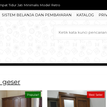
mari Pakaian Piramid Jati Minimalis Elegan
SISTEM BELANJA DAN PEMBAYARAN
KATALOG
PRI
ja Makan Oval Ukiran Jepara
rsi Meja Makan Restoran
mari Pakaian Mahkota Ukir Mawar
ja Rias Retro Minimalis
rsi Sofa Tamu Bellagio Ukir Mawar
t Meja Makan Mewah Kaki Besi
mpat Tidur Jati Minimalis Model Retro
u geser
Popular!
Best Seller