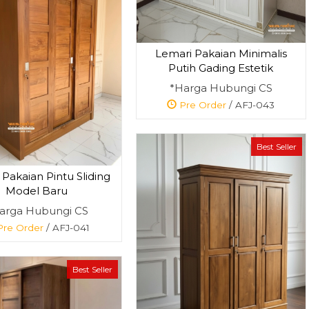
Lemari Pakaian Minimalis
Putih Gading Estetik
*Harga Hubungi CS
Pre Order
/ AFJ-043
Best Seller
Pakaian Pintu Sliding
Model Baru
arga Hubungi CS
re Order
/ AFJ-041
Best Seller