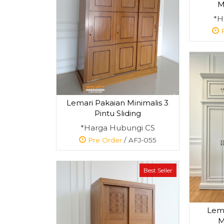
M
*H
P
Lemari Pakaian Minimalis 3
Pintu Sliding
*Harga Hubungi CS
Pre Order
/ AFJ-055
Best Seller
Lema
M