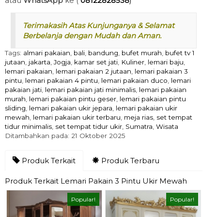
atau
WhatsApp
ke (
08122828538
)
Terimakasih Atas Kunjunganya & Selamat
Berbelanja dengan Mudah dan Aman.
Tags:
almari pakaian
,
bali
,
bandung
,
bufet murah
,
bufet tv 1
jutaan
,
jakarta
,
Jogja
,
kamar set jati
,
Kuliner
,
lemari baju
,
lemari pakaian
,
lemari pakaian 2 jutaan
,
lemari pakaian 3
pintu
,
lemari pakaian 4 pintu
,
lemari pakaian duco
,
lemari
pakaian jati
,
lemari pakaian jati minimalis
,
lemari pakaian
murah
,
lemari pakaian pintu geser
,
lemari pakaian pintu
sliding
,
lemari pakaian ukir jepara
,
lemari pakaian ukir
mewah
,
lemari pakaian ukir terbaru
,
meja rias
,
set tempat
tidur minimalis
,
set tempat tidur ukir
,
Sumatra
,
Wisata
Ditambahkan pada: 21 Oktober 2025
Produk Terkait
Produk Terbaru
Produk Terkait Lemari Pakain 3 Pintu Ukir Mewah
Popular!
Popular!