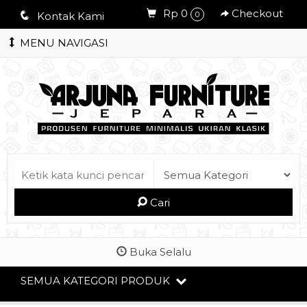
Rp 0
Checkout
q
Kontak Kami
0
MENU NAVIGASI
Cari
Buka Selalu
SEMUA KATEGORI PRODUK