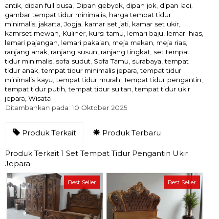
antik
,
dipan full busa
,
Dipan gebyok
,
dipan jok
,
dipan laci
,
gambar tempat tidur minimalis
,
harga tempat tidur
minimalis
,
jakarta
,
Jogja
,
kamar set jati
,
kamar set ukir
,
kamrset mewah
,
Kuliner
,
kursi tamu
,
lemari baju
,
lemari hias
,
lemari pajangan
,
lemari pakaian
,
meja makan
,
meja rias
,
ranjang anak
,
ranjang susun
,
ranjang tingkat
,
set tempat
tidur minimalis
,
sofa sudut
,
Sofa Tamu
,
surabaya
,
tempat
tidur anak
,
tempat tidur minimalis jepara
,
tempat tidur
minimalis kayu
,
tempat tidur murah
,
Tempat tidur pengantin
,
tempat tidur putih
,
tempat tidur sultan
,
tempat tidur ukir
jepara
,
Wisata
Ditambahkan pada: 10 Oktober 2025
Produk Terkait
Produk Terbaru
Produk Terkait 1 Set Tempat Tidur Pengantin Ukir
Jepara
Best Seller
Best Seller