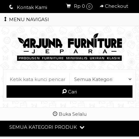
Rp 0
Checkout
q
Kontak Kami
0
MENU NAVIGASI
Cari
Buka Selalu
SEMUA KATEGORI PRODUK