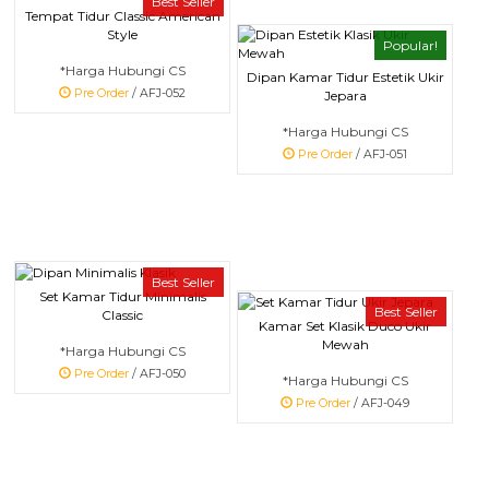
Best Seller
Tempat Tidur Classic American
Style
Popular!
*Harga Hubungi CS
Dipan Kamar Tidur Estetik Ukir
Pre Order
/ AFJ-052
Jepara
*Harga Hubungi CS
Pre Order
/ AFJ-051
Best Seller
Set Kamar Tidur Minimalis
Best Seller
Classic
Kamar Set Klasik Duco Ukir
Mewah
*Harga Hubungi CS
Pre Order
/ AFJ-050
*Harga Hubungi CS
Pre Order
/ AFJ-049