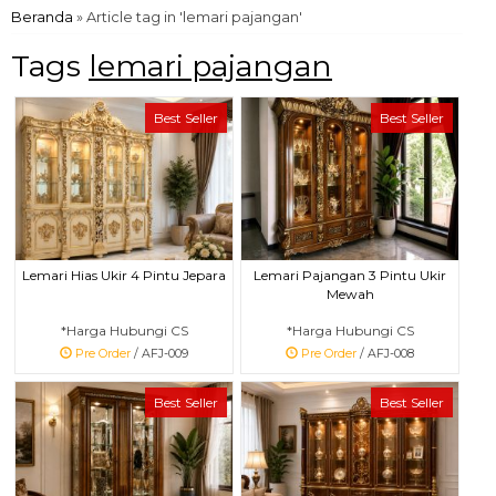
Beranda
»
Article tag in 'lemari pajangan'
Tags
lemari pajangan
Best Seller
Best Seller
Lemari Hias Ukir 4 Pintu Jepara
Lemari Pajangan 3 Pintu Ukir
Mewah
*Harga Hubungi CS
*Harga Hubungi CS
Pre Order
/ AFJ-009
Pre Order
/ AFJ-008
Best Seller
Best Seller