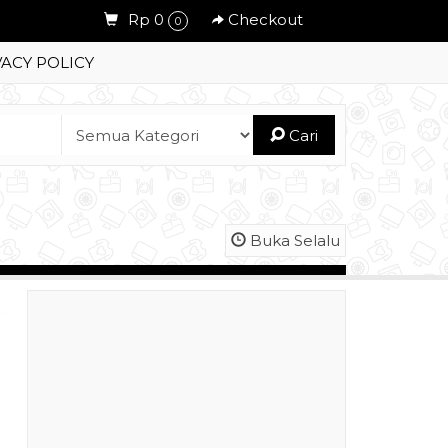
Rp 0
Checkout
0
VACY POLICY
Cari
Buka Selalu