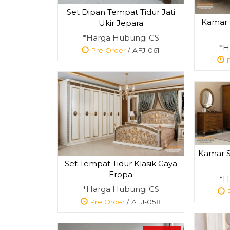
Set Dipan Tempat Tidur Jati
Kamar S
Ukir Jepara
*Harga Hubungi CS
*H
Pre Order
/ AFJ-061
P
Kamar Se
Set Tempat Tidur Klasik Gaya
Eropa
*H
*Harga Hubungi CS
P
Pre Order
/ AFJ-058