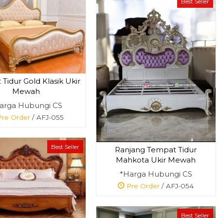
Best Seller
Tidur Gold Klasik Ukir
Mewah
arga Hubungi CS
re Order
/ AFJ-055
Best Seller
Ranjang Tempat Tidur
Mahkota Ukir Mewah
*Harga Hubungi CS
Pre Order
/ AFJ-054
Best Seller