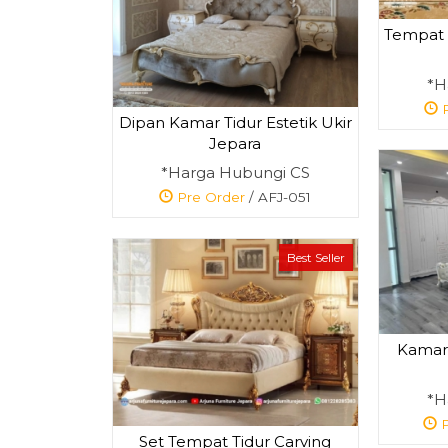
Tempat 
*H
P
Dipan Kamar Tidur Estetik Ukir
Jepara
*Harga Hubungi CS
Pre Order
/ AFJ-051
Best Seller
Kamar 
*H
P
Set Tempat Tidur Carving