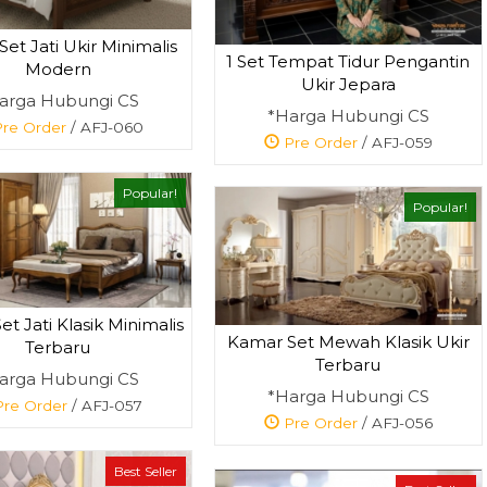
et Jati Ukir Minimalis
1 Set Tempat Tidur Pengantin
Modern
Ukir Jepara
arga Hubungi CS
*Harga Hubungi CS
re Order
/ AFJ-060
Pre Order
/ AFJ-059
Popular!
Popular!
t Jati Klasik Minimalis
Kamar Set Mewah Klasik Ukir
Terbaru
Terbaru
arga Hubungi CS
*Harga Hubungi CS
re Order
/ AFJ-057
Pre Order
/ AFJ-056
Best Seller