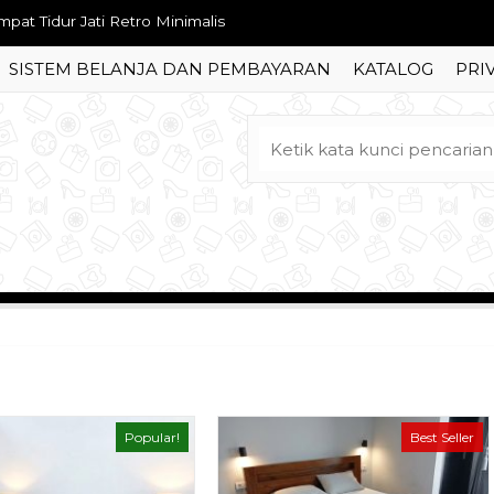
fet Classic Modern Vintage Luxury
SISTEM BELANJA DAN PEMBAYARAN
KATALOG
PRI
ja Makan Oval Ukiran Jepara
rsi Meja Makan Restoran
mari Pakaian Jati Minimalis Pintu Kaca
mpat Tidur Laci Minimalis Kekinian
fet Hias Minimalis Model Baru
fa Sudut Jati Minimalis Model Baru
mpat Tidur Jati Retro Minimalis
Popular!
Best Seller