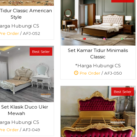
Tidur Classic American
Style
arga Hubungi CS
re Order
/ AFJ-052
Set Kamar Tidur Minimalis
Best Seller
Classic
*Harga Hubungi CS
Pre Order
/ AFJ-050
Best Seller
Set Klasik Duco Ukir
Mewah
arga Hubungi CS
re Order
/ AFJ-049