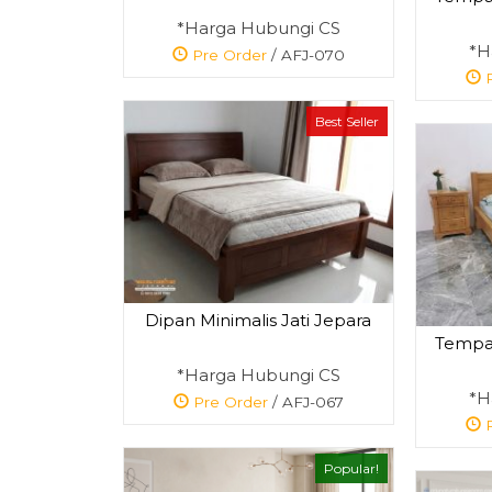
*Harga Hubungi CS
*H
Pre Order
/ AFJ-070
P
Best Seller
Dipan Minimalis Jati Jepara
Tempat
*Harga Hubungi CS
*H
Pre Order
/ AFJ-067
P
Popular!