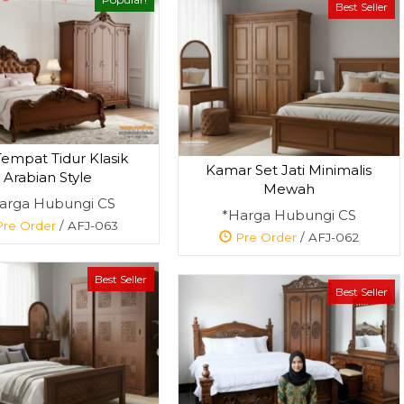
Best Seller
Tempat Tidur Klasik
Kamar Set Jati Minimalis
Arabian Style
Mewah
arga Hubungi CS
*Harga Hubungi CS
re Order
/ AFJ-063
Pre Order
/ AFJ-062
Best Seller
Best Seller