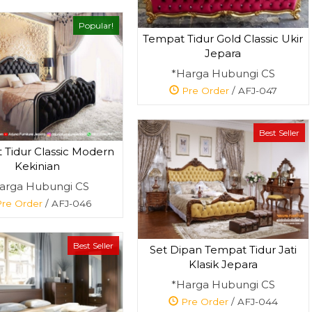
Popular!
Tempat Tidur Gold Classic Ukir
Jepara
*Harga Hubungi CS
Pre Order
/ AFJ-047
Best Seller
 Tidur Classic Modern
Kekinian
arga Hubungi CS
re Order
/ AFJ-046
Best Seller
Set Dipan Tempat Tidur Jati
Klasik Jepara
*Harga Hubungi CS
Pre Order
/ AFJ-044