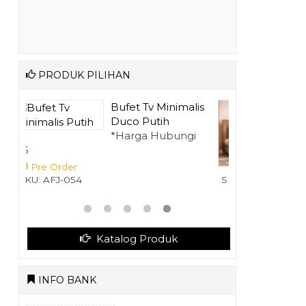
PRODUK PILIHAN
lis
Dipan Tempat
Tidur Minimalis S....
gi
*Harga Hubungi
CS
Pre Order
SKU: AFJ-035
Katalog Produk
INFO BANK