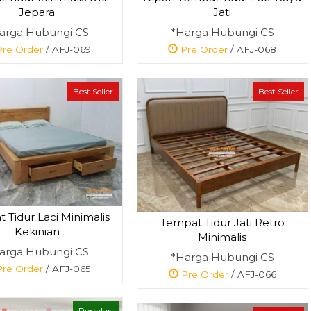
Jepara
Jati
arga Hubungi CS
*Harga Hubungi CS
re Order
/ AFJ-069
Pre Order
/ AFJ-068
Best Seller
Best Seller
 Tidur Laci Minimalis
Tempat Tidur Jati Retro
Kekinian
Minimalis
arga Hubungi CS
*Harga Hubungi CS
re Order
/ AFJ-065
Pre Order
/ AFJ-066
Popular!