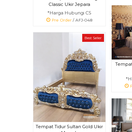
Classic Ukir Jepara
*Harga Hubungi CS
Pre Order
/ AFJ-048
Best Seller
Tempat
*H
P
Tempat Tidur Sultan Gold Ukir