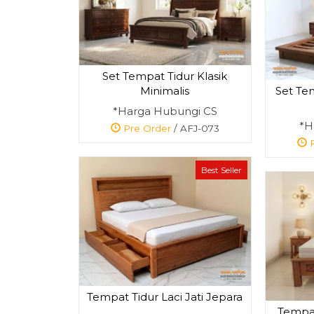
Set Tempat Tidur Klasik
Set Tem
Minimalis
malis
Tempat Tidur
*Harga Hubungi CS
Mewah Klasik
*H
Pre Order
/ AFJ-073
gi
Ukir....
P
*Harga Hubungi
CS
Best Seller
Pre Order
SKU: AFJ-058
Pre Order
SKU: AFJ-025
Tempat Tidur Laci Jati Jepara
Tempat