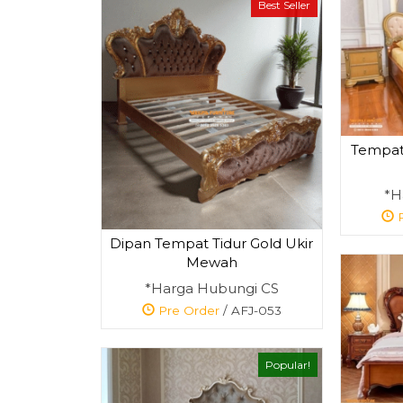
Best Seller
Tempat 
*H
P
Dipan Tempat Tidur Gold Ukir
Mewah
*Harga Hubungi CS
Pre Order
/ AFJ-053
Popular!