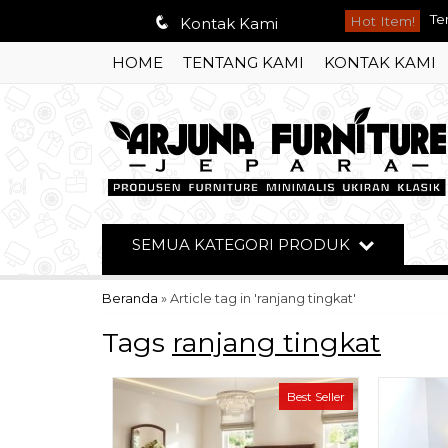
q
Hot Item!
Bu
Kontak Kami
HOME
TENTANG KAMI
KONTAK KAMI
Me
Ku
Le
Te
Bu
SEMUA KATEGORI PRODUK
So
Beranda
»
Article tag in 'ranjang tingkat'
Te
Tags
ranjang tingkat
Best Seller