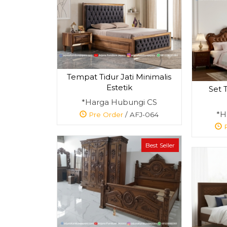
Tempat Tidur Jati Minimalis
Estetik
Set 
*Harga Hubungi CS
*H
Pre Order
/ AFJ-064
P
Best Seller