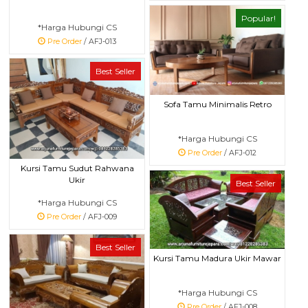
Popular!
*Harga Hubungi CS
Pre Order
/ AFJ-013
Best Seller
Sofa Tamu Minimalis Retro
*Harga Hubungi CS
Pre Order
/ AFJ-012
Kursi Tamu Sudut Rahwana
Ukir
Best Seller
*Harga Hubungi CS
Pre Order
/ AFJ-009
Best Seller
Kursi Tamu Madura Ukir Mawar
*Harga Hubungi CS
Pre Order
/ AFJ-008