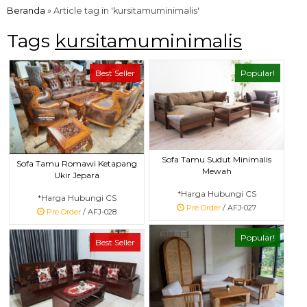
Beranda
»
Article tag in 'kursitamuminimalis'
Tags
kursitamuminimalis
Best Seller
Popular!
Sofa Tamu Sudut Minimalis
Sofa Tamu Romawi Ketapang
Mewah
Ukir Jepara
*Harga Hubungi CS
*Harga Hubungi CS
Pre Order
/ AFJ-027
Pre Order
/ AFJ-028
Popular!
Best Seller