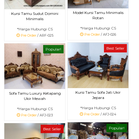
Model Kursi Tamu Minimalis
Kursi Tamu Sudut Domini
Rotan
Minimalis
*Harga Hubungi CS
*Harga Hubungi CS
Pre Order
/ AFJ-026
Pre Order
/ ARF-025
Best Seller
Popular!
Kursi Tamu Sofa Jati Ukir
Sofa Tamu Luxury Ketapang
Jepara
Ukir Mewah
*Harga Hubungi CS
*Harga Hubungi CS
Pre Order
/ AFJ-024
Pre Order
/ AFJ-023
Popular!
Best Seller