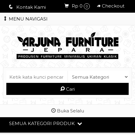
Rp 0
Checkout
q
Kontak Kami
0
MENU NAVIGASI
Cari
Buka Selalu
SEMUA KATEGORI PRODUK