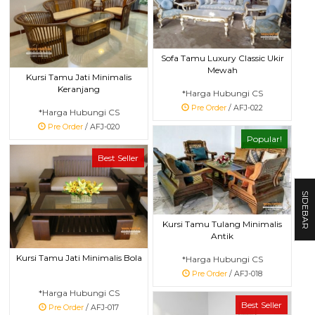
Sofa Tamu Luxury Classic Ukir
Mewah
Kursi Tamu Jati Minimalis
Keranjang
*Harga Hubungi CS
Pre Order
/ AFJ-022
*Harga Hubungi CS
Pre Order
/ AFJ-020
Popular!
Best Seller
SIDEBAR
Kursi Tamu Tulang Minimalis
Antik
Kursi Tamu Jati Minimalis Bola
*Harga Hubungi CS
Pre Order
/ AFJ-018
*Harga Hubungi CS
Best Seller
Pre Order
/ AFJ-017