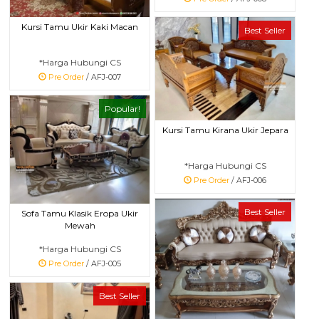
Kursi Tamu Ukir Kaki Macan
Best Seller
*Harga Hubungi CS
Pre Order
/ AFJ-007
Popular!
Kursi Tamu Kirana Ukir Jepara
*Harga Hubungi CS
Pre Order
/ AFJ-006
Best Seller
Sofa Tamu Klasik Eropa Ukir
Mewah
*Harga Hubungi CS
Pre Order
/ AFJ-005
Best Seller