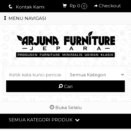
Rp 0
Checkout
q
Kontak Kami
0
MENU NAVIGASI
Cari
Buka Selalu
SEMUA KATEGORI PRODUK