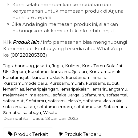
Kami selalu memberikan kemudahan dan
kenyamanan untuk memesan produk di Arjuna
Furniture Jepara.
Jika Anda ingin memesan produk ini, silahkan
hubungi kontak kami untuk info lebih lanjut.
Klik
Produk lain
/ info pemesanan bisa menghubungi
Kami melalui kontak yang tersedia atau WhatsApp
ke
(081228285383
)
Tags:
bandung
,
jakarta
,
Jogja
,
Kuliner
,
Kursi Tamu Sofa Jati
Ukir Jepara
,
kursitamu
,
kursitamu2jutaan
,
Kursitamuantik
,
kursitamujati
,
kursitamuklasik
,
kursitamuminimalis
,
Kursitamumodelbaru
,
Kursitamumurah
,
kursitamusudut
,
lemarihias
,
lemaripajangan
,
lemaripakaian
,
lemariruangtamu
,
mejamakan
,
mejatamu
,
sofakeluarga
,
Sofamurah
,
sofasantai
,
sofasudut
,
Sofatamu
,
sofatamuclassic
,
sofatamuklasikukir
,
sofatamusultan
,
sofatamuterbaru
,
sofatamuukir
,
Sofaterlaris
,
Sumatra
,
surabaya
,
Wisata
Ditambahkan pada: 29 Januari 2025
Produk Terkait
Produk Terbaru