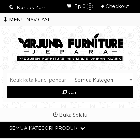
Rp 0
Checkout
q
Kontak Kami
0
MENU NAVIGASI
Cari
Buka Selalu
SEMUA KATEGORI PRODUK