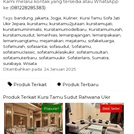
Kami melalui kontak yang tersedia atau WhatsApp
ke (
081228285383)
Tags:
bandung
,
jakarta
,
Jogja
,
Kuliner
,
Kursi Tamu Sofa Jati
Ukir Jepara
,
kursitamu
,
kursitamu2jutaan
,
kursitamujati
,
kursitamuminimalis
,
Kursitamumodelbaru
,
Kursitamumurah
,
kursitamusudut
,
lemarihias
,
lemaripajangan
,
lemaripakaian
,
lemariruangtamu
,
mejamakan
,
mejatamu
,
sofakeluarga
,
Sofamurah
,
sofasantai
,
sofasudut
,
Sofatamu
,
sofatamuclassic
,
sofatamuklasikukir
,
sofatamusultan
,
sofatamuterbaru
,
sofatamuukir
,
Sofaterlaris
,
Sumatra
,
surabaya
,
Wisata
Ditambahkan pada: 24 Januari 2025
Produk Terkait
Produk Terbaru
Produk Terkait Kursi Tamu Sudut Rahwana Ukir
Popular!
Best Seller