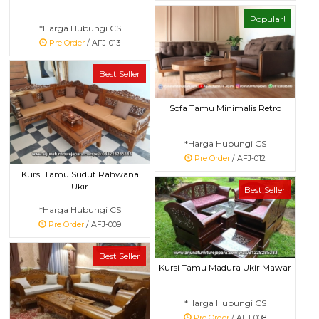
Popular!
*Harga Hubungi CS
Pre Order
/ AFJ-013
Best Seller
Sofa Tamu Minimalis Retro
*Harga Hubungi CS
Pre Order
/ AFJ-012
Kursi Tamu Sudut Rahwana
Ukir
Best Seller
*Harga Hubungi CS
Pre Order
/ AFJ-009
Best Seller
Kursi Tamu Madura Ukir Mawar
*Harga Hubungi CS
Pre Order
/ AFJ-008