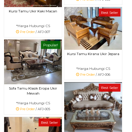
Kursi Tamu Ukir Kaki Macan
Best Seller
*Harga Hubungi CS
Pre Order
/ AFJ-007
Popular!
Kursi Tamu Kirana Ukir Jepara
*Harga Hubungi CS
Pre Order
/ AFJ-006
Best Seller
Sofa Tamu Klasik Eropa Ukir
Mewah
*Harga Hubungi CS
Pre Order
/ AFJ-005
Best Seller