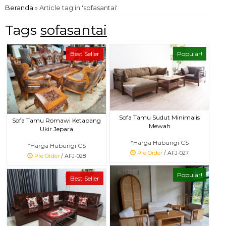
Beranda
»
Article tag in 'sofasantai'
Tags
sofasantai
Best Seller
Popular!
Sofa Tamu Sudut Minimalis
Sofa Tamu Romawi Ketapang
Mewah
Ukir Jepara
*Harga Hubungi CS
*Harga Hubungi CS
Pre Order
/ AFJ-027
Pre Order
/ AFJ-028
Popular!
Best Seller