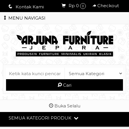
Rp 0
Checkout
q
Kontak Kami
0
MENU NAVIGASI
Cari
Buka Selalu
SEMUA KATEGORI PRODUK