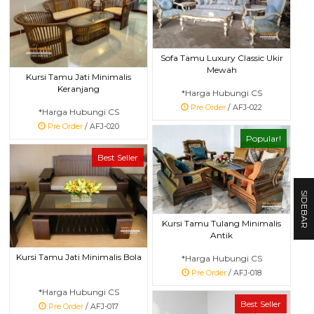
Sofa Tamu Luxury Classic Ukir
Mewah
Kursi Tamu Jati Minimalis
Keranjang
*Harga Hubungi CS
Pre Order
/ AFJ-022
*Harga Hubungi CS
Pre Order
/ AFJ-020
Popular!
Best Seller
SIDEBAR
Kursi Tamu Tulang Minimalis
Antik
Kursi Tamu Jati Minimalis Bola
*Harga Hubungi CS
Pre Order
/ AFJ-018
*Harga Hubungi CS
Best Seller
Pre Order
/ AFJ-017