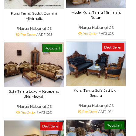
Model Kursi Tamu Minimalis
Kursi Tamu Sudut Domini
Rotan
Minimalis
*Harga Hubungi CS
*Harga Hubungi CS
Pre Order
/ AFJ-026
Pre Order
/ ARF-025
Best Seller
Popular!
Kursi Tamu Sofa Jati Ukir
Sofa Tamu Luxury Ketapang
Jepara
Ukir Mewah
*Harga Hubungi CS
*Harga Hubungi CS
Pre Order
/ AFJ-024
Pre Order
/ AFJ-023
Popular!
Best Seller