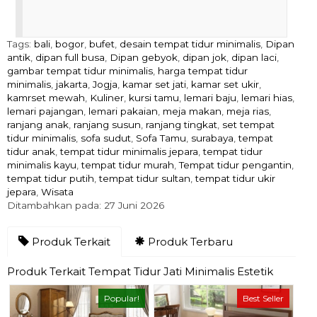
Tags:
bali
,
bogor
,
bufet
,
desain tempat tidur minimalis
,
Dipan
antik
,
dipan full busa
,
Dipan gebyok
,
dipan jok
,
dipan laci
,
gambar tempat tidur minimalis
,
harga tempat tidur
minimalis
,
jakarta
,
Jogja
,
kamar set jati
,
kamar set ukir
,
kamrset mewah
,
Kuliner
,
kursi tamu
,
lemari baju
,
lemari hias
,
lemari pajangan
,
lemari pakaian
,
meja makan
,
meja rias
,
ranjang anak
,
ranjang susun
,
ranjang tingkat
,
set tempat
tidur minimalis
,
sofa sudut
,
Sofa Tamu
,
surabaya
,
tempat
tidur anak
,
tempat tidur minimalis jepara
,
tempat tidur
minimalis kayu
,
tempat tidur murah
,
Tempat tidur pengantin
,
tempat tidur putih
,
tempat tidur sultan
,
tempat tidur ukir
jepara
,
Wisata
Ditambahkan pada: 27 Juni 2026
Produk Terkait
Produk Terbaru
Produk Terkait Tempat Tidur Jati Minimalis Estetik
Popular!
Best Seller