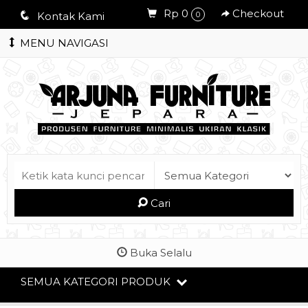
Rp 0
Checkout
q
Kontak Kami
0
MENU NAVIGASI
Cari
Buka Selalu
SEMUA KATEGORI PRODUK