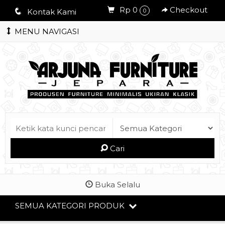
Rp 0
Checkout
q
Kontak Kami
0
MENU NAVIGASI
Cari
Buka Selalu
SEMUA KATEGORI PRODUK