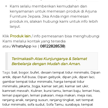
Kami selalu memberikan kemudahan dan
kenyamanan untuk memesan produk di Arjuna
Furniture Jepara. Jika Anda ingin memesan
produk ini, silakan hubungi kami untuk info lebih
lanjut.
Klik
Produk lain
/ info pemesanan bisa menghubungi
Kami melalui kontak yang tersedia
atau
WhatsApp
ke (
08122828538
)
Terimakasih Atas Kunjunganya & Selamat
Berbelanja dengan Mudah dan Aman.
Tags:
bali
,
bogor
,
bufet
,
desain tempat tidur minimalis
,
Dipan
antik
,
dipan full busa
,
Dipan gebyok
,
dipan jok
,
dipan laci
,
gambar tempat tidur minimalis
,
harga tempat tidur
minimalis
,
jakarta
,
Jogja
,
kamar set jati
,
kamar set ukir
,
kamrset mewah
,
Kuliner
,
kursi tamu
,
lemari baju
,
lemari hias
,
lemari pajangan
,
lemari pakaian
,
meja makan
,
meja rias
,
ranjang anak
,
ranjang susun
,
ranjang tingkat
,
set tempat
tidur minimalis
,
sofa sudut
,
Sofa Tamu
,
surabaya
,
tempat