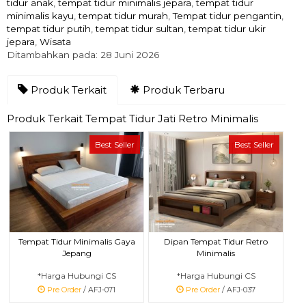
tidur anak
,
tempat tidur minimalis jepara
,
tempat tidur
minimalis kayu
,
tempat tidur murah
,
Tempat tidur pengantin
,
tempat tidur putih
,
tempat tidur sultan
,
tempat tidur ukir
jepara
,
Wisata
Ditambahkan pada: 28 Juni 2026
Produk Terkait
Produk Terbaru
Produk Terkait Tempat Tidur Jati Retro Minimalis
Best Seller
Best Seller
Dipan Tempat Tidur Retro
Tempat Tidur Minimalis Gaya
Minimalis
Jepang
*Harga Hubungi CS
*Harga Hubungi CS
Pre Order
/ AFJ-037
Pre Order
/ AFJ-071