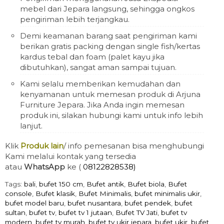
mebel dari Jepara langsung, sehingga ongkos
pengiriman lebih terjangkau.
Demi keamanan barang saat pengiriman kami
berikan gratis packing dengan single fish/kertas
kardus tebal dan foam (palet kayu jika
dibutuhkan), sangat aman sampai tujuan.
Kami selalu memberikan kemudahan dan
kenyamanan untuk memesan produk di Arjuna
Furniture Jepara. Jika Anda ingin memesan
produk ini, silakan hubungi kami untuk info lebih
lanjut.
Klik
Produk lain
/ info pemesanan bisa menghubungi
Kami melalui kontak yang tersedia
atau
WhatsApp
ke (
08122828538)
Tags:
bali
,
bufet 150 cm
,
Bufet antik
,
Bufet biola
,
Bufet
console
,
Bufet klasik
,
Bufet Minimalis
,
bufet minimalis ukir
,
bufet model baru
,
bufet nusantara
,
bufet pendek
,
bufet
sultan
,
bufet tv
,
bufet tv 1 jutaan
,
Bufet TV Jati
,
bufet tv
modern
,
bufet tv murah
,
bufet tv ukir jepara
,
bufet ukir
,
bufet