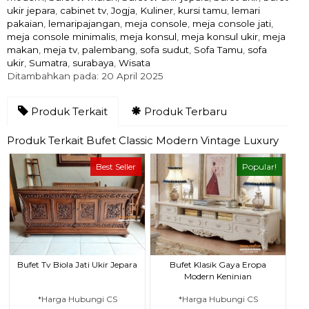
ukir jepara
,
cabinet tv
,
Jogja
,
Kuliner
,
kursi tamu
,
lemari
pakaian
,
lemaripajangan
,
meja console
,
meja console jati
,
meja console minimalis
,
meja konsul
,
meja konsul ukir
,
meja
makan
,
meja tv
,
palembang
,
sofa sudut
,
Sofa Tamu
,
sofa
ukir
,
Sumatra
,
surabaya
,
Wisata
Ditambahkan pada: 20 April 2025
Produk Terkait
Produk Terbaru
Produk Terkait Bufet Classic Modern Vintage Luxury
Best Seller
Popular!
Bufet Tv Biola Jati Ukir Jepara
Bufet Klasik Gaya Eropa
Modern Keninian
*Harga Hubungi CS
*Harga Hubungi CS