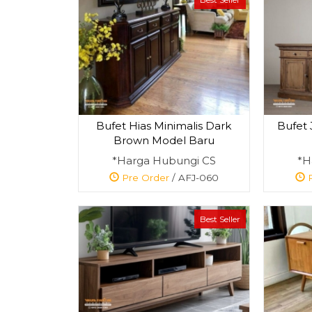
Bufet Hias Minimalis Dark
Bufet 
Brown Model Baru
*Harga Hubungi CS
*H
Pre Order
/ AFJ-060
P
Best Seller