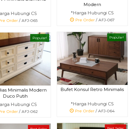
Modern
*Harga Hubungi CS
arga Hubungi CS
Pre Order
/ AFJ-067
re Order
/ AFJ-065
Popular!
Popular!
Bufet Konsul Retro Minimalis
Hias Minimalis Modern
Duco Putih
*Harga Hubungi CS
arga Hubungi CS
Pre Order
/ AFJ-064
re Order
/ AFJ-062
Best Seller
Best Seller