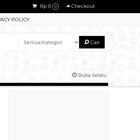
Rp 0
Checkout
0
VACY POLICY
Cari
Buka Selalu