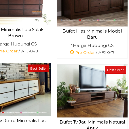
 Minimalis Laci Salak
Bufet Hias Minimalis Model
Brown
Baru
arga Hubungi CS
*Harga Hubungi CS
re Order
/ AFJ-048
Pre Order
/ AFJ-047
Best Seller
Best Seller
v Retro Minimalis Laci
Bufet Tv Jati Minimalis Natural
Antik