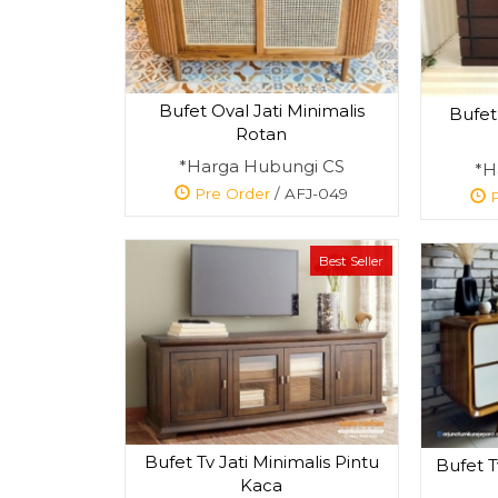
Bufet Oval Jati Minimalis
Bufet
Rotan
*Harga Hubungi CS
*H
Pre Order
/ AFJ-049
P
Best Seller
Bufet Tv Jati Minimalis Pintu
Bufet T
Kaca