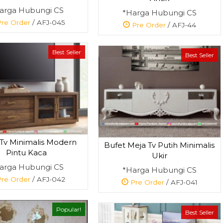
arga Hubungi CS
*Harga Hubungi CS
re Order
/ AFJ-045
Pre Order
/ AFJ-44
Best Seller
Best Seller
 Tv Minimalis Modern
Bufet Meja Tv Putih Minimalis
Pintu Kaca
Ukir
arga Hubungi CS
*Harga Hubungi CS
re Order
/ AFJ-042
Pre Order
/ AFJ-041
Popular!
Best Seller