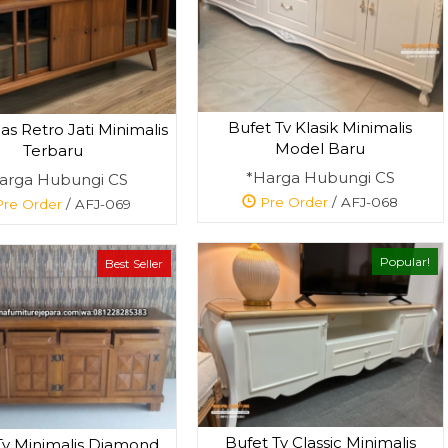
Bufet Tv Klasik Minimalis
as Retro Jati Minimalis
Model Baru
Terbaru
Kursi Tamu Kayu
Lemari Pakaia
*Harga Hubungi CS
Jati Minimalis
Kayu Minimalis .
arga Hubungi CS
*Harga Hubungi
*Harga Hubun
Pre Order
/ AFJ-068
re Order
/ AFJ-069
CS
CS
Pre Order
Popular!
SKU: AFJ-047
Best Seller
Bufet Tv Classic Minimalis
Tv Minimalis Diamond