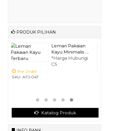
PRODUK PILIHAN
n
Lemari Pajangan 3
...
Pintu Ukir M....
gi
*Harga Hubungi
CS
Pre Order
SKU: AFJ-008
Katalog Produk
INFO BANK