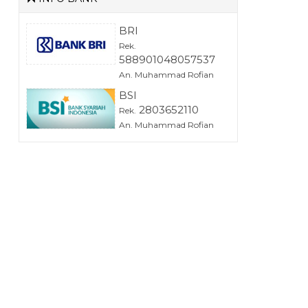
BRI
Rek.
588901048057537
An. Muhammad Rofian
BSI
2803652110
Rek.
An. Muhammad Rofian