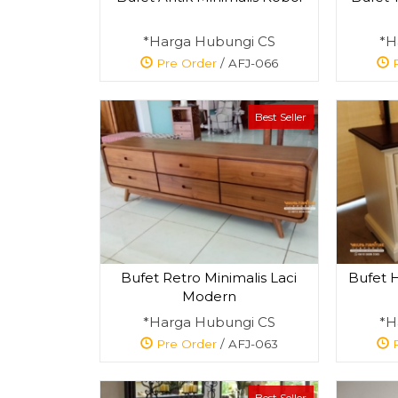
*Harga Hubungi CS
*H
Pre Order
/ AFJ-066
P
Best Seller
Bufet Retro Minimalis Laci
Bufet 
Modern
*Harga Hubungi CS
*H
Pre Order
/ AFJ-063
P
Best Seller