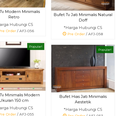
 Tv Modern Minimalis
Bufet Tv Jati Minimalis Natural
Retro
Doff
arga Hubungi CS
*Harga Hubungi CS
re Order
/ AFJ-056
Pre Order
/ AFJ-058
Popular!
Popular!
 Tv Minimalis Modern
Bufet Hias Jati Minimalis
Ukuran 150 cm
Aestetik
arga Hubungi CS
*Harga Hubungi CS
re Order
/ AFJ-055
Pre Order
/ AFJ-053