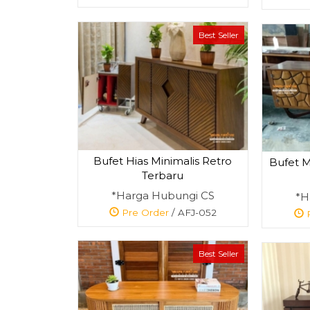
Best Seller
Bufet Hias Minimalis Retro
Bufet M
Terbaru
*Harga Hubungi CS
*H
Pre Order
/ AFJ-052
P
Best Seller