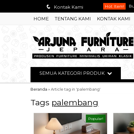
q
Hot Item!
Te
Kontak Kami
HOME
TENTANG KAMI
KONTAK KAMI
Le
Me
Ku
Se
So
SEMUA KATEGORI PRODUK
Le
Beranda
»
Article tag in 'palembang'
Bu
Tags
palembang
Popular!