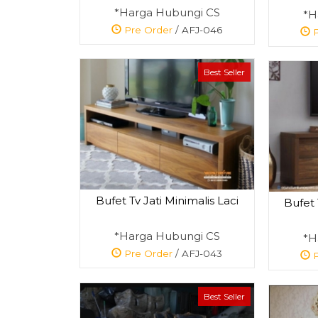
*Harga Hubungi CS
*H
Pre Order
/ AFJ-046
P
Best Seller
Bufet Tv Jati Minimalis Laci
Bufet
*Harga Hubungi CS
*H
Pre Order
/ AFJ-043
P
Best Seller