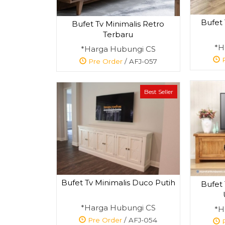
Bufet
Bufet Tv Minimalis Retro
Terbaru
*H
*Harga Hubungi CS
P
Pre Order
/ AFJ-057
Best Seller
Bufet Tv Minimalis Duco Putih
Bufet
*Harga Hubungi CS
*H
Pre Order
/ AFJ-054
P