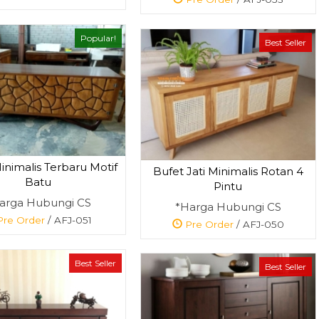
Popular!
Best Seller
inimalis Terbaru Motif
Bufet Jati Minimalis Rotan 4
Batu
Pintu
arga Hubungi CS
*Harga Hubungi CS
re Order
/ AFJ-051
Pre Order
/ AFJ-050
Best Seller
Best Seller