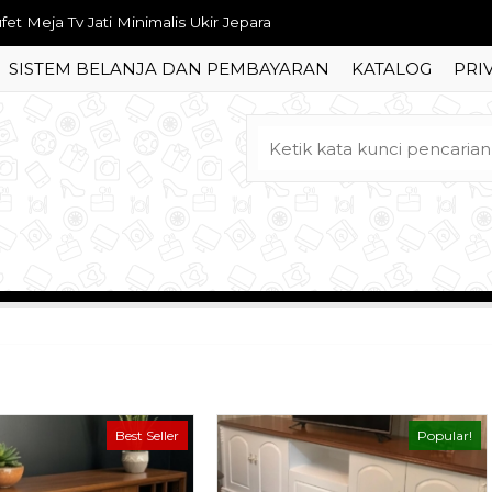
mpat Tidur Minimalis Salak Brown
SISTEM BELANJA DAN PEMBAYARAN
KATALOG
PRI
mari Pakaian Bunga Seribu Ukir Jepara
ja Makan 6 Kursi Ukir Mewah
rsi Tamu Jati Ukir Motif Keong
t Dipan Tempat Tidur Klasik Ukir Mewah
fa Tamu Romawi Ketapang Ukir Jepara
mari Pakaian Jati Minimalis Pintu Geser
fet Meja Tv Jati Minimalis Ukir Jepara
Best Seller
Popular!