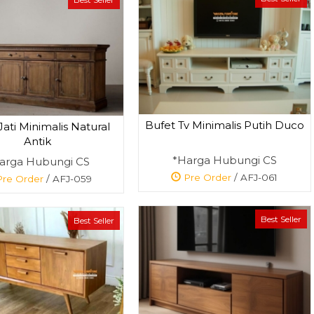
Bufet Tv Minimalis Putih Duco
Jati Minimalis Natural
Antik
*Harga Hubungi CS
arga Hubungi CS
Pre Order
/ AFJ-061
re Order
/ AFJ-059
Best Seller
Best Seller