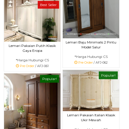
Best Seller
Lemari Baju Minimalis 2 Pintu
Lemari Pakaian Putih Klasik
Model Salur
Gaya Eropa
*Harga Hubungi CS
*Harga Hubungi CS
Pre Order
/ AFJ-062
Pre Order
/ AFJ-061
Popular!
Popular!
Lemari Pakaian Italian Klasik
Ukir Mewah