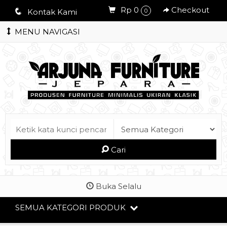
Rp 0
Checkout
q
Kontak Kami
0
MENU NAVIGASI
Cari
Buka Selalu
SEMUA KATEGORI PRODUK