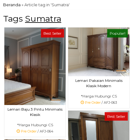
Beranda
»
Article tag in 'Sumatra'
Tags
Sumatra
Best Seller
Popular!
Lemari Pakaian Minimalis
Klasik Modern
*Harga Hubungi CS
Pre Order
/ AFJ-063
Lemari Baju 3 Pintu Minimalis
Klasik
Best Seller
*Harga Hubungi CS
Pre Order
/ AFJ-064