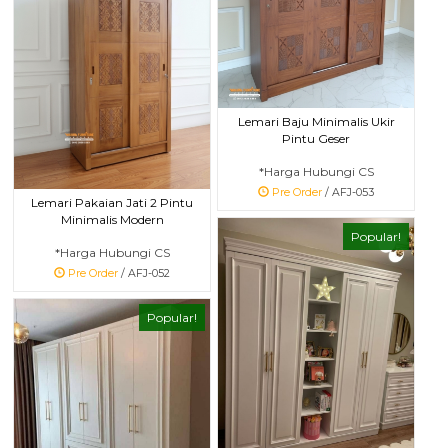
Lemari Baju Minimalis Ukir
Pintu Geser
*Harga Hubungi CS
Pre Order
/ AFJ-053
Lemari Pakaian Jati 2 Pintu
Minimalis Modern
Popular!
*Harga Hubungi CS
Pre Order
/ AFJ-052
Popular!