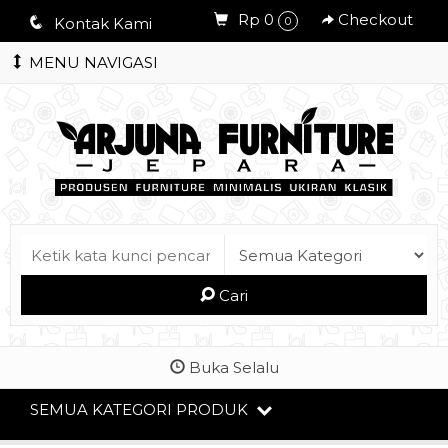
Rp 0
Checkout
q
Kontak Kami
0
MENU NAVIGASI
Cari
Buka Selalu
SEMUA KATEGORI PRODUK