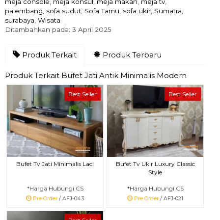
meja console
,
meja konsul
,
meja makan
,
meja tv
,
palembang
,
sofa sudut
,
Sofa Tamu
,
sofa ukir
,
Sumatra
,
surabaya
,
Wisata
Ditambahkan pada: 3 April 2025
Produk Terkait
Produk Terbaru
Produk Terkait Bufet Jati Antik Minimalis Modern
Best Seller
Best Seller
Bufet Tv Jati Minimalis Laci
Bufet Tv Ukir Luxury Classic
Style
*Harga Hubungi CS
*Harga Hubungi CS
Pre Order
/ AFJ-043
Pre Order
/ AFJ-021