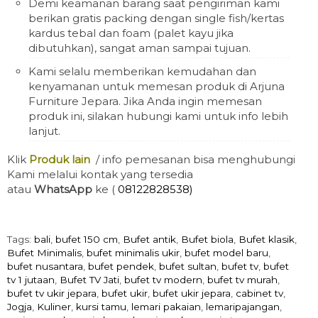
Demi keamanan barang saat pengiriman kami
berikan gratis packing dengan single fish/kertas
kardus tebal dan foam (palet kayu jika
dibutuhkan), sangat aman sampai tujuan.
Kami selalu memberikan kemudahan dan
kenyamanan untuk memesan produk di Arjuna
Furniture Jepara. Jika Anda ingin memesan
produk ini, silakan hubungi kami untuk info lebih
lanjut.
Klik
Produk lain
/ info pemesanan bisa menghubungi
Kami melalui kontak yang tersedia
atau
WhatsApp
ke (
08122828538)
Tags:
bali
,
bufet 150 cm
,
Bufet antik
,
Bufet biola
,
Bufet klasik
,
Bufet Minimalis
,
bufet minimalis ukir
,
bufet model baru
,
bufet nusantara
,
bufet pendek
,
bufet sultan
,
bufet tv
,
bufet
tv 1 jutaan
,
Bufet TV Jati
,
bufet tv modern
,
bufet tv murah
,
bufet tv ukir jepara
,
bufet ukir
,
bufet ukir jepara
,
cabinet tv
,
Jogja
,
Kuliner
,
kursi tamu
,
lemari pakaian
,
lemaripajangan
,