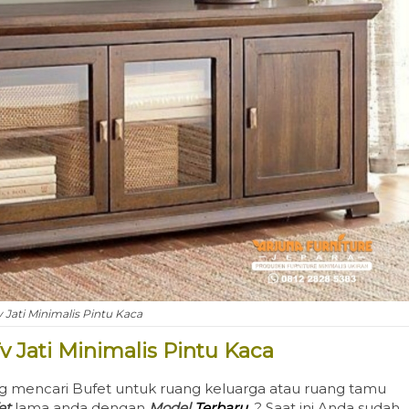
v Jati Minimalis Pintu Kaca
v Jati Minimalis Pintu Kaca
encari Bufet untuk ruang keluarga atau ruang tamu
et
lama anda dengan
Model
Terbaru
? Saat ini Anda sudah