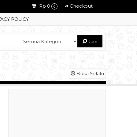
Rp 0
Checkout
0
VACY POLICY
Cari
Buka Selalu