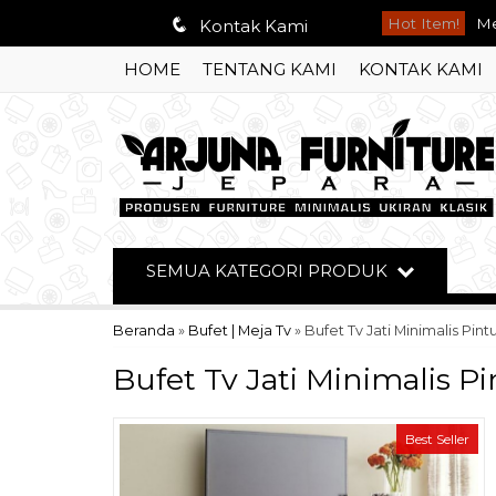
q
Hot Item!
Le
Kontak Kami
HOME
TENTANG KAMI
KONTAK KAMI
Ku
Te
Di
Ku
Me
SEMUA KATEGORI PRODUK
So
Beranda
»
Bufet | Meja Tv
»
Bufet Tv Jati Minimalis Pin
Me
Bufet Tv Jati Minimalis P
Best Seller