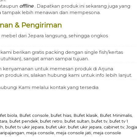
ataupun
offline
. Dapatkan produk ini sekarang juga yang
da tampak lebih menawan dan mempesona.
nan & Pengiriman
mebel dari Jepara langsung, sehingga ongkos
mi berikan gratis packing dengan single fish/kertas
ibutuhkan), sangat aman sampai tujuan.
n kenyamanan untuk memesan produk di Arjuna
 produk ini, silakan hubungi kami untuk info lebih lanjut.
ubungi Kami melalui kontak yang tersedia
fet biola
,
Bufet console
,
bufet hias
,
Bufet klasik
,
Bufet Minimalis
,
tara
,
bufet pendek
,
bufet retro
,
bufet sultan
,
bufet tv
,
bufet tv 1
ah
,
bufet tv ukir jepara
,
bufet ukir
,
bufet ukir jepara
,
cabinet tv
,
Jogja
aripajangan
,
meja console
,
meja console jati
,
meja console