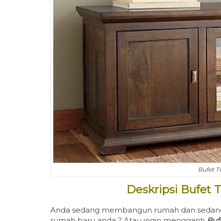
Bufet T
Deskripsi Bufet T
Anda sedang membangun rumah dan sedang m
rumah baru anda ? Atau ingin mengganti
Buf