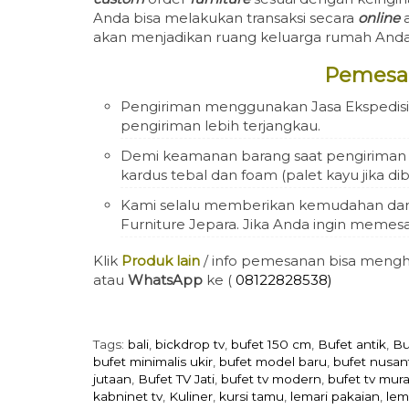
Anda bisa melakukan transaksi secara
online
akan menjadikan ruang keluarga rumah An
Pemesa
Pengiriman menggunakan Jasa Ekspedisi 
pengiriman lebih terjangkau.
Demi keamanan barang saat pengiriman ka
kardus tebal dan foam (palet kayu jika d
Kami selalu memberikan kemudahan da
Furniture Jepara. Jika Anda ingin memesan
Klik
Produk lain
/ info pemesanan bisa mengh
atau
WhatsApp
ke (
08122828538)
Tags:
bali
,
bickdrop tv
,
bufet 150 cm
,
Bufet antik
,
Bu
bufet minimalis ukir
,
bufet model baru
,
bufet nusan
jutaan
,
Bufet TV Jati
,
bufet tv modern
,
bufet tv mur
kabninet tv
,
Kuliner
,
kursi tamu
,
lemari pakaian
,
lem