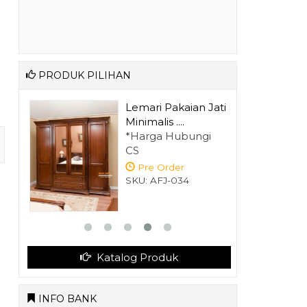
PRODUK PILIHAN
 Jati
Bufet Hias
Minimalis Model
gi
Bar....
*Harga Hubungi
CS
Pre Order
SKU: AFJ-047
Katalog Produk
INFO BANK