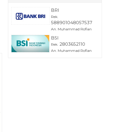
BRI
Rek.
588901048057537
An. Muhammad Rofian
BSI
2803652110
Rek.
An. Muhammad Rofian