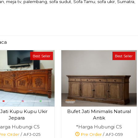
an
,
meja tv
,
palembang
,
sofa sudut
,
Sofa Tamu
,
sofa ukir
,
Sumatra
,
aca
Best Seller
Best Seller
 Jati Kupu Kupu Ukir
Bufet Jati Minimalis Natural
Jepara
Antik
arga Hubungi CS
*Harga Hubungi CS
re Order
/ AFJ-025
Pre Order
/ AFJ-059