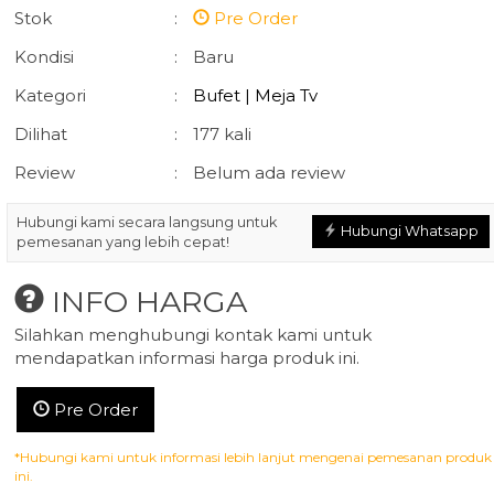
Stok
:
Pre Order
Kondisi
:
Baru
Kategori
:
Bufet | Meja Tv
Dilihat
:
177 kali
Review
Sofa Tamu Chester
:
Belum ada review
Lemari Pakaian
Klasik Ukir ....
Minimalis ....
*Harga Hubungi
*Harga Hubun
Hubungi kami secara langsung untuk
Hubungi Whatsapp
CS
CS
pemesanan yang lebih cepat!
Pre Order
SKU: AFJ-034
INFO HARGA
Silahkan menghubungi kontak kami untuk
mendapatkan informasi harga produk ini.
Pre Order
*Hubungi kami untuk informasi lebih lanjut mengenai pemesanan produk
ini.