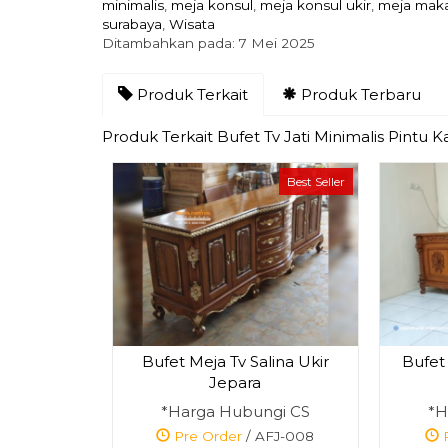
minimalis
,
meja konsul
,
meja konsul ukir
,
meja mak
surabaya
,
Wisata
Ditambahkan pada: 7 Mei 2025
Produk Terkait
Produk Terbaru
Produk Terkait Bufet Tv Jati Minimalis Pintu K
Best Seller
Bufet Meja Tv Salina Ukir
Bufet
Jepara
*Harga Hubungi CS
*H
Pre Order
/ AFJ-008
P