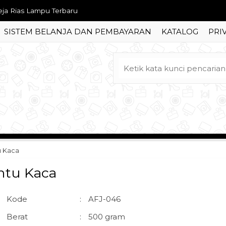
mari Pakaian 3 Pintu Klasik Duco Ukir Mewah
SISTEM BELANJA DAN PEMBAYARAN
KATALOG
PRI
rsi Tamu Jati Minimalis Keranjang
mpat Tidur Laci Jati Jepara
pan Tempat Tidur Minimalis Ukir
rsi Tamu Jati Harga Mulai 3 Jutaan
ja Rapat Kayu Solid
fa Tamu Klasik Eropa Ukir Mewah
tu Kaca
ja Rias Lampu Terbaru
intu Kaca
Kode
:
AFJ-046
Berat
:
500 gram