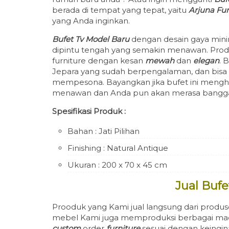
berada di tempat yang tepat, yaitu
Arjuna Fur
yang Anda inginkan.
Bufet Tv Model Baru
dengan desain gaya minima
dipintu tengah yang semakin menawan. Prod
furniture dengan kesan
mewah
dan
elegan
. 
Jepara yang sudah berpengalaman, dan bisa
mempesona. Bayangkan jika bufet ini mengh
menawan dan Anda pun akan merasa bangga
Spesifikasi Produk :
Bahan : Jati Pilihan
Finishing : Natural Antique
Ukuran : 200 x 70 x 45 cm
Jual Buf
Prooduk yang Kami jual langsung dari produs
mebel Kami juga memproduksi berbagai macam
custom
order
furniture
sesuai dengan keingin