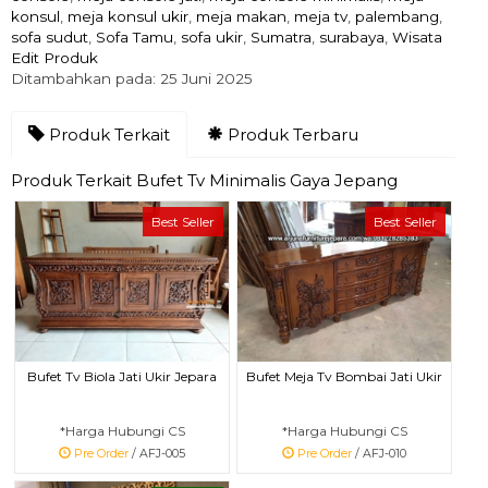
konsul
,
meja konsul ukir
,
meja makan
,
meja tv
,
palembang
,
sofa sudut
,
Sofa Tamu
,
sofa ukir
,
Sumatra
,
surabaya
,
Wisata
Edit Produk
Ditambahkan pada: 25 Juni 2025
Produk Terkait
Produk Terbaru
Produk Terkait Bufet Tv Minimalis Gaya Jepang
Best Seller
Best Seller
Bufet Tv Biola Jati Ukir Jepara
Bufet Meja Tv Bombai Jati Ukir
*Harga Hubungi CS
*Harga Hubungi CS
Pre Order
/ AFJ-005
Pre Order
/ AFJ-010