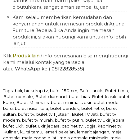
kardus tebal dan foam (palet kayu jika
dibutuhkan), sangat aman sampai tujuan.
Kami selalu memberikan kemudahan dan
kenyamanan untuk memesan produk di Arjuna
Furniture Jepara. Jika Anda ingin memesan
produk ini, silakan hubungi kami untuk info lebih
lanjut.
Klik
Produk lain
/ info pemesanan bisa menghubungi
Kami melalui kontak yang tersedia
atau
WhatsApp
ke (
08122828538)
Tags:
bali
,
bickdrop tv
,
bufet 150 cm
,
Bufet antik
,
Bufet biola
,
Bufet console
,
Bufet diamond
,
bufet hias
,
Bufet klasik
,
bufet
kuno
,
Bufet Minimalis
,
bufet minimalis ukir
,
bufet model
baru
,
bufet nusantara
,
bufet pendek
,
bufet retro
,
bufet
sultan
,
bufet tv
,
bufet tv 1 jutaan
,
Bufet TV Jati
,
bufet tv
modern
,
bufet tv murah
,
bufet tv putih
,
bufet tv ukir jepara
,
bufet ukir
,
bufet ukir jepara
,
cabinet tv
,
Jogja
,
kabninet tv
,
Kuliner
,
kursi tamu
,
lemari pakaian
,
lemaripajangan
,
meja
console
,
meja console jati
,
meja console minimalis
,
meja