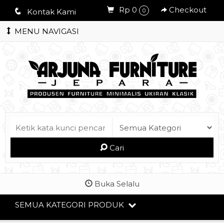
Rp 0
Checkout
q
Kontak Kami
0
MENU NAVIGASI
Cari
Buka Selalu
SEMUA KATEGORI PRODUK