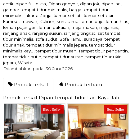
antik
,
dipan full busa
,
Dipan gebyok
,
dipan jok
,
dipan laci
,
gambar tempat tidur minimalis
,
harga tempat tidur
minimalis
,
jakarta
,
Jogja
,
kamar set jati
,
kamar set ukir
,
kamrset mewah
,
Kuliner
,
kursi tamu
,
lemari baju
,
lemari hias
,
lemari pajangan
,
lemari pakaian
,
meja makan
,
meja rias
,
ranjang anak
,
ranjang susun
,
ranjang tingkat
,
set tempat
tidur minimalis
,
sofa sudut
,
Sofa Tamu
,
surabaya
,
tempat
tidur anak
,
tempat tidur minimalis jepara
,
tempat tidur
minimalis kayu
,
tempat tidur murah
,
Tempat tidur pengantin
,
tempat tidur putih
,
tempat tidur sultan
,
tempat tidur ukir
jepara
,
Wisata
Ditambahkan pada: 30 Juni 2026
Produk Terkait
Produk Terbaru
Produk Terkait Dipan Tempat Tidur Laci Kayu Jati
Best Seller
Best Seller