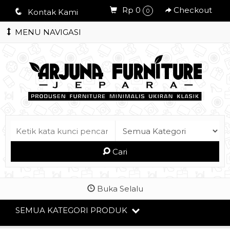
Rp 0
Checkout
q
Kontak Kami
0
MENU NAVIGASI
Cari
Buka Selalu
SEMUA KATEGORI PRODUK