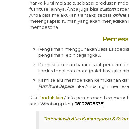
hanya kursi meja saja, sebagai produsen m
furniture lainnya, Anda juga bisa
custom
orde
Anda bisa melakukan transaksi secara
online
melengkapi isi rumah yang akan menjadika
mempesona.
Pemesa
Pengiriman menggunakan Jasa Ekspedisi 
pengiriman lebih terjangkau.
Demi keamanan barang saat pengiriman ka
kardus tebal dan foam (palet kayu jika d
Kami selalu memberikan kemudahan da
Furniture Jepara
. Jika Anda ingin memesan
Klik
Produk lain
/ info pemesanan bisa mengh
atau
WhatsApp
ke (
08122828538
)
Terimakasih Atas Kunjunganya & Sela