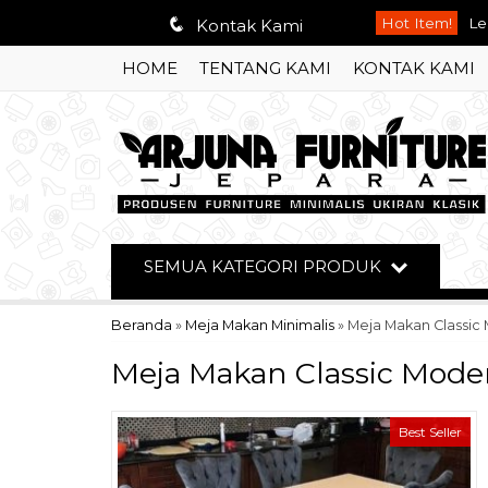
q
Hot Item!
Le
Kontak Kami
HOME
TENTANG KAMI
KONTAK KAMI
Le
Bu
Le
Le
Se
SEMUA KATEGORI PRODUK
Le
Beranda
»
Meja Makan Minimalis
»
Meja Makan Classic
Ku
Meja Makan Classic Mode
Best Seller