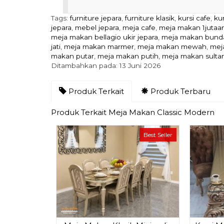
Tags:
furniture jepara
,
furniture klasik
,
kursi cafe
,
ku
jepara
,
mebel jepara
,
meja cafe
,
meja makan 1jutaa
meja makan bellagio ukir jepara
,
meja makan bund
jati
,
meja makan marmer
,
meja makan mewah
,
mej
makan putar
,
meja makan putih
,
meja makan sulta
Ditambahkan pada: 13 Juni 2026
Produk Terkait
Produk Terbaru
Produk Terkait Meja Makan Classic Modern
Best Seller