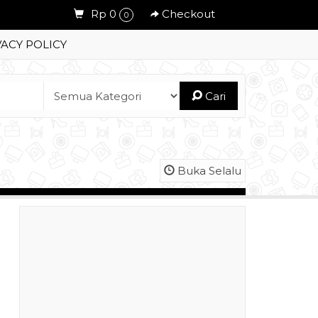
Rp 0
Checkout
0
VACY POLICY
Cari
Buka Selalu