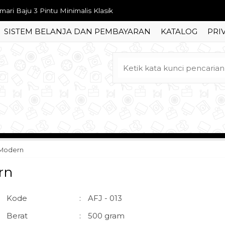
mari Baju 3 Pintu Minimalis Klasik
SISTEM BELANJA DAN PEMBAYARAN
KATALOG
PRI
mari Pakaian 3 Pintu Jati Ukir Jepara
fet Tv Minimalis Diamond
mari Pakaian Gold Arabian Ukir Mewah
mari Pakaian Minimalis Putih Gading Estetik
t Tempat Tidur Carving Classic Ukir Jepara
mari Pakaian Piramid Jati Minimalis Elegan
 Modern
rsi Jadul Antik Ruang Tamu Kuno
rn
Kode
:
AFJ - 013
Berat
:
500 gram