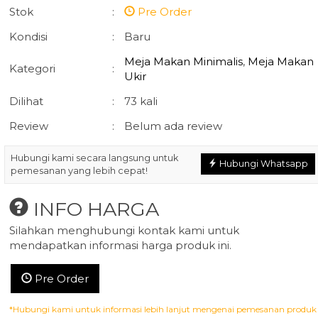
Stok
:
Pre Order
Kondisi
:
Baru
Meja Makan Minimalis
,
Meja Makan
Kategori
:
Ukir
Dilihat
:
73 kali
Meja Makan Oval
Lemari Pakaia
Review
Ukiran Jepara
:
Belum ada review
Pintu Jati Mi....
*Harga Hubungi
*Harga Hubun
CS
CS
Hubungi kami secara langsung untuk
Hubungi Whatsapp
pemesanan yang lebih cepat!
Pre Order
9
SKU: AFJ-057
INFO HARGA
Silahkan menghubungi kontak kami untuk
mendapatkan informasi harga produk ini.
Pre Order
*Hubungi kami untuk informasi lebih lanjut mengenai pemesanan produk