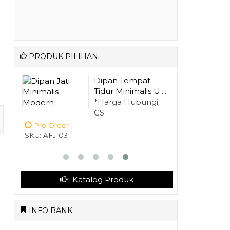
PRODUK PILIHAN
n 4
Dipan Tempat
Tidur Minimalis U....
gi
*Harga Hubungi
CS
Pre Order
SKU: AFJ-031
Katalog Produk
INFO BANK