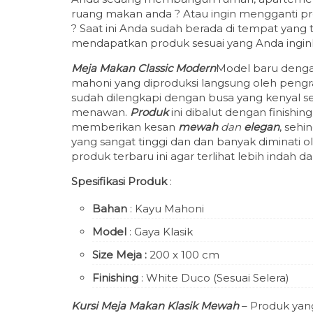
ruang makan anda ? Atau ingin mengganti 
? Saat ini Anda sudah berada di tempat yang t
mendapatkan produk sesuai yang Anda ingin
Meja Makan Classic Modern
Model baru denga
mahoni yang diproduksi langsung oleh pengra
sudah dilengkapi dengan busa yang kenyal s
menawan.
Produk
ini dibalut dengan finishi
memberikan kesan
mewah
dan
elegan
, sehi
yang sangat tinggi dan dan banyak diminati
produk terbaru ini agar terlihat lebih indah 
Spesifikasi Produk
:
Bahan
: Kayu Mahoni
Model
: Gaya Klasik
Size Meja
:
200 x 100 cm
Finishing
: White Duco (Sesuai Selera)
Kursi Meja Makan Klasik Mewah
– Produk yang