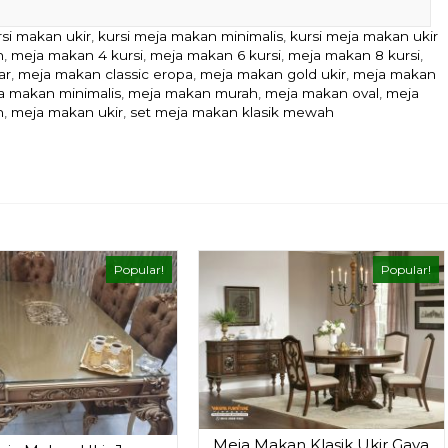
rsi makan ukir
,
kursi meja makan minimalis
,
kursi meja makan ukir
n
,
meja makan 4 kursi
,
meja makan 6 kursi
,
meja makan 8 kursi
,
ar
,
meja makan classic eropa
,
meja makan gold ukir
,
meja makan
a makan minimalis
,
meja makan murah
,
meja makan oval
,
meja
n
,
meja makan ukir
,
set meja makan klasik mewah
Popular!
Popular!
Meja Makan Klasik Ukir Gaya