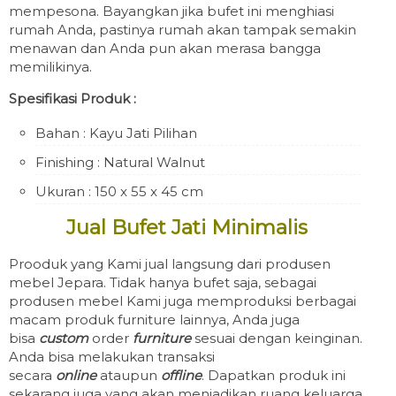
mempesona. Bayangkan jika bufet ini menghiasi
rumah Anda, pastinya rumah akan tampak semakin
menawan dan Anda pun akan merasa bangga
memilikinya.
Spesifikasi Produk :
Bahan : Kayu Jati Pilihan
Finishing : Natural Walnut
Ukuran : 150 x 55 x 45 cm
Jual Bufet Jati Minimalis
Prooduk yang Kami jual langsung dari produsen
mebel Jepara. Tidak hanya bufet saja, sebagai
produsen mebel Kami juga memproduksi berbagai
macam produk furniture lainnya, Anda juga
bisa
custom
order
furniture
sesuai dengan keinginan.
Anda bisa melakukan transaksi
secara
online
ataupun
offline
. Dapatkan produk ini
sekarang juga yang akan menjadikan ruang keluarga