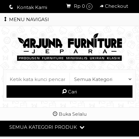
Rp 0
Checkout
q
Kontak Kami
0
MENU NAVIGASI
Cari
Buka Selalu
SEMUA KATEGORI PRODUK