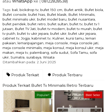
atau
WhatsApp
ke (
08122828538)
Tags:
bali
,
bickdrop tv
,
bufet 150 cm
,
Bufet antik
,
Bufet biola
,
Bufet console
,
bufet hias
,
Bufet klasik
,
Bufet Minimalis
,
bufet minimalis ukir
,
bufet model baru
,
bufet nusantara
,
bufet pendek
,
bufet retro
,
bufet sultan
,
bufet tv
,
bufet tv 1
jutaan
,
Bufet TV Jati
,
bufet tv modern
,
bufet tv murah
,
bufet
tv putih
,
bufet tv ukir jepara
,
bufet ukir
,
bufet ukir jepara
,
cabinet tv
,
Jogja
,
kabninet tv
,
Kuliner
,
kursi tamu
,
lemari
pakaian
,
lemaripajangan
,
meja console
,
meja console jati
,
meja console minimalis
,
meja konsul
,
meja konsul ukir
,
meja
makan
,
meja tv
,
palembang
,
sofa sudut
,
Sofa Tamu
,
sofa
ukir
,
Sumatra
,
surabaya
,
Wisata
Ditambahkan pada: 2 Juni 2025
Produk Terkait
Produk Terbaru
Produk Terkait Bufet Tv Minimalis Retro Terbaru
Popular!
Best Seller