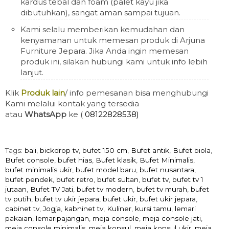
kardus tebal dan foam (palet kayu jika
dibutuhkan), sangat aman sampai tujuan.
Kami selalu memberikan kemudahan dan
kenyamanan untuk memesan produk di Arjuna
Furniture Jepara. Jika Anda ingin memesan
produk ini, silakan hubungi kami untuk info lebih
lanjut.
Klik
Produk lain
/ info pemesanan bisa menghubungi
Kami melalui kontak yang tersedia
atau
WhatsApp
ke (
08122828538)
Tags:
bali
,
bickdrop tv
,
bufet 150 cm
,
Bufet antik
,
Bufet biola
,
Bufet console
,
bufet hias
,
Bufet klasik
,
Bufet Minimalis
,
bufet minimalis ukir
,
bufet model baru
,
bufet nusantara
,
bufet pendek
,
bufet retro
,
bufet sultan
,
bufet tv
,
bufet tv 1
jutaan
,
Bufet TV Jati
,
bufet tv modern
,
bufet tv murah
,
bufet
tv putih
,
bufet tv ukir jepara
,
bufet ukir
,
bufet ukir jepara
,
cabinet tv
,
Jogja
,
kabninet tv
,
Kuliner
,
kursi tamu
,
lemari
pakaian
,
lemaripajangan
,
meja console
,
meja console jati
,
meja console minimalis
,
meja konsul
,
meja konsul ukir
,
meja