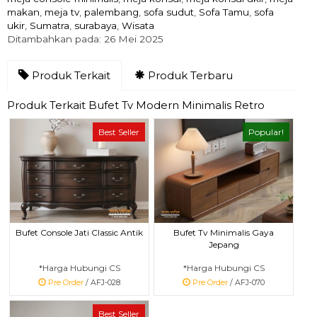
makan
,
meja tv
,
palembang
,
sofa sudut
,
Sofa Tamu
,
sofa
ukir
,
Sumatra
,
surabaya
,
Wisata
Ditambahkan pada: 26 Mei 2025
Produk Terkait
Produk Terbaru
Produk Terkait Bufet Tv Modern Minimalis Retro
Best Seller
Popular!
Bufet Console Jati Classic Antik
Bufet Tv Minimalis Gaya
Jepang
*Harga Hubungi CS
*Harga Hubungi CS
Pre Order
/ AFJ-028
Pre Order
/ AFJ-070
Best Seller