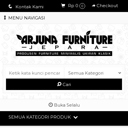
Rp 0
Checkout
q
Kontak Kami
0
MENU NAVIGASI
Cari
Buka Selalu
SEMUA KATEGORI PRODUK