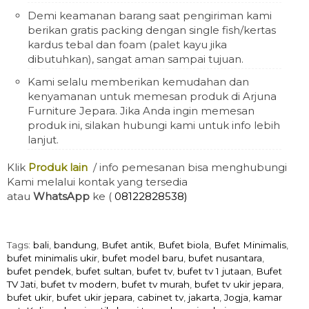
Demi keamanan barang saat pengiriman kami
berikan gratis packing dengan single fish/kertas
kardus tebal dan foam (palet kayu jika
dibutuhkan), sangat aman sampai tujuan.
Kami selalu memberikan kemudahan dan
kenyamanan untuk memesan produk di Arjuna
Furniture Jepara. Jika Anda ingin memesan
produk ini, silakan hubungi kami untuk info lebih
lanjut.
Klik
Produk lain
/ info pemesanan bisa menghubungi
Kami melalui kontak yang tersedia
atau
WhatsApp
ke (
08122828538)
Tags:
bali
,
bandung
,
Bufet antik
,
Bufet biola
,
Bufet Minimalis
,
bufet minimalis ukir
,
bufet model baru
,
bufet nusantara
,
bufet pendek
,
bufet sultan
,
bufet tv
,
bufet tv 1 jutaan
,
Bufet
TV Jati
,
bufet tv modern
,
bufet tv murah
,
bufet tv ukir jepara
,
bufet ukir
,
bufet ukir jepara
,
cabinet tv
,
jakarta
,
Jogja
,
kamar