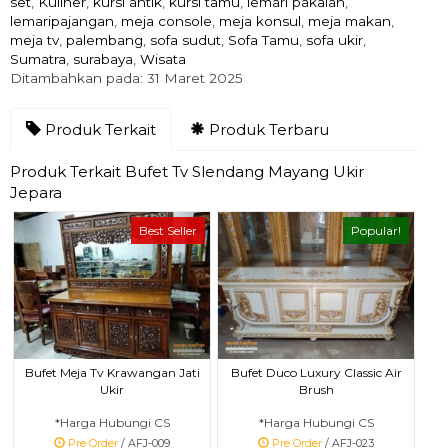
set
,
Kuliner
,
kursi antik
,
kursi tamu
,
lemari pakaian
,
lemaripajangan
,
meja console
,
meja konsul
,
meja makan
,
meja tv
,
palembang
,
sofa sudut
,
Sofa Tamu
,
sofa ukir
,
Sumatra
,
surabaya
,
Wisata
Ditambahkan pada: 31 Maret 2025
Produk Terkait
Produk Terbaru
Produk Terkait Bufet Tv Slendang Mayang Ukir
Jepara
Best Seller
Popular!
Bufet Meja Tv Krawangan Jati
Bufet Duco Luxury Classic Air
Ukir
Brush
*Harga Hubungi CS
*Harga Hubungi CS
Pre Order
/ AFJ-009
Pre Order
/ AFJ-023