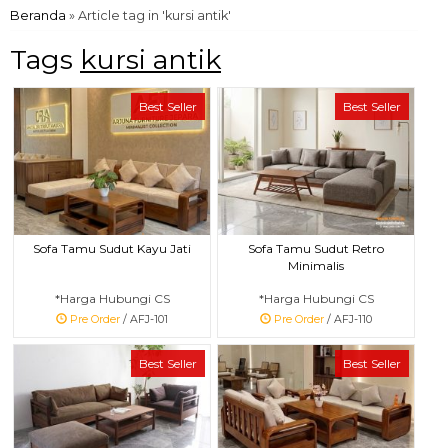
Beranda
»
Article tag in 'kursi antik'
Tags
kursi antik
Best Seller
Best Seller
Sofa Tamu Sudut Kayu Jati
Sofa Tamu Sudut Retro
Minimalis
*Harga Hubungi CS
*Harga Hubungi CS
Pre Order
/ AFJ-101
Pre Order
/ AFJ-110
Best Seller
Best Seller