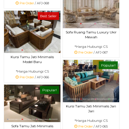
Pre Order
/ AFJ-068
Best Seller
Sofa Ruang Tamu Luxury Ukir
Mewah
*Harga Hubungi CS
Pre Order
/ AFJ-067
Kursi Tamu Jati Minimalis
Model Baru
Popular!
*Harga Hubungi CS
Pre Order
/ AFJ-066
Popular!
Kursi Tamu Jati Minimalis Jari
Jari
*Harga Hubungi CS
Sofa Tamu Jati Minimalis
Pre Order
/ AFJ-065