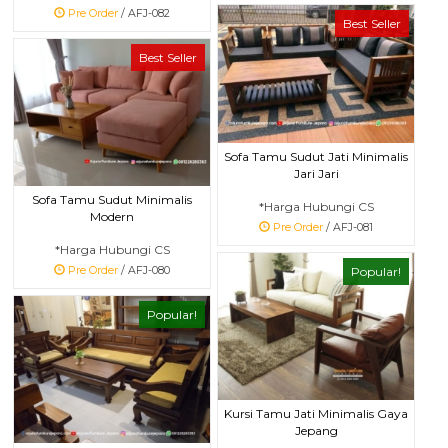
Pre Order
/ AFJ-082
Best Seller
Best Seller
Sofa Tamu Sudut Jati Minimalis
Jari Jari
Sofa Tamu Sudut Minimalis
*Harga Hubungi CS
Modern
Pre Order
/ AFJ-081
*Harga Hubungi CS
Pre Order
/ AFJ-080
Popular!
Popular!
Kursi Tamu Jati Minimalis Gaya
Jepang