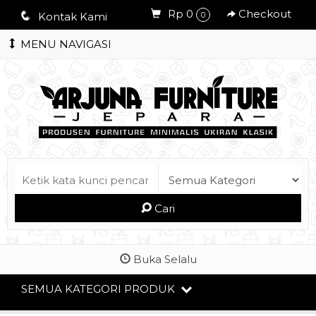
Rp 0
Checkout
q
Kontak Kami
0
MENU NAVIGASI
Cari
Buka Selalu
SEMUA KATEGORI PRODUK