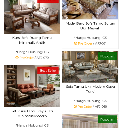
Model Baru Sofa Tamu Sultan
Ukir Mewah
*Harga Hubungi CS
Kursi Sofa Ruang Tamu
Minimalis Antik
Pre Order
/ AFJ-071
*Harga Hubungi CS
Popular!
Pre Order
/ AFJ-070
Best Seller
Sofa Tamu Ukir Modern Gaya
Turki
*Harga Hubungi CS
Pre Order
/ AFJ-069
Set Kursi Tamu Kayu Jati
Minimalis Modern
Popular!
*Harga Hubungi CS