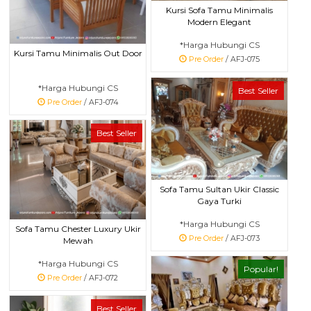
Kursi Sofa Tamu Minimalis
Modern Elegant
*Harga Hubungi CS
Kursi Tamu Minimalis Out Door
Pre Order
/ AFJ-075
*Harga Hubungi CS
Best Seller
Pre Order
/ AFJ-074
Best Seller
Sofa Tamu Sultan Ukir Classic
Gaya Turki
*Harga Hubungi CS
Sofa Tamu Chester Luxury Ukir
Pre Order
/ AFJ-073
Mewah
*Harga Hubungi CS
Popular!
Pre Order
/ AFJ-072
Best Seller