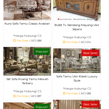
Kursi Sofa Tamu Classic Arabian
Bufet Tv Slendang Mayang Ukir
Jepara
*Harga Hubungi CS
*Harga Hubungi CS
Pre Order
/ AFJ-088
Pre Order
/ AFJ-014
Popular!
Best Seller
Sofa Tamu Ukir Klasik Luxury
Set Sofa Ruang Tamu Mewah
Style
Terbaru
*Harga Hubungi CS
*Harga Hubungi CS
Pre Order
/ AFJ-086
Pre Order
/ AFJ-087
Best Seller
Popular!