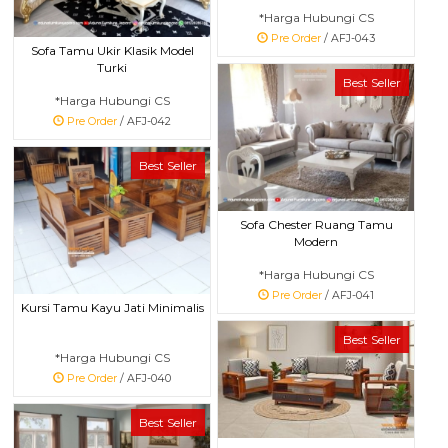
*Harga Hubungi CS
Pre Order
/ AFJ-043
Sofa Tamu Ukir Klasik Model
Turki
Best Seller
*Harga Hubungi CS
Pre Order
/ AFJ-042
Best Seller
Sofa Chester Ruang Tamu
Modern
*Harga Hubungi CS
Pre Order
/ AFJ-041
Kursi Tamu Kayu Jati Minimalis
Best Seller
*Harga Hubungi CS
Pre Order
/ AFJ-040
Best Seller