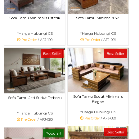
Sofa Tamu Minimalis Estetik
Sofa Tamu Minimalis 321
*Harga Hubungi CS
*Harga Hubungi CS
Pre Order
/ AFJ-100
Pre Order
/ AFJ-091
Best Seller
Best Seller
Sofa Tamu Sudut Minimalis
Sofa Tamu Jati Sudut Terbaru
Elegan
*Harga Hubungi CS
*Harga Hubungi CS
Pre Order
/ AFJ-089
Pre Order
/ AFJ-090
Best Seller
Popular!