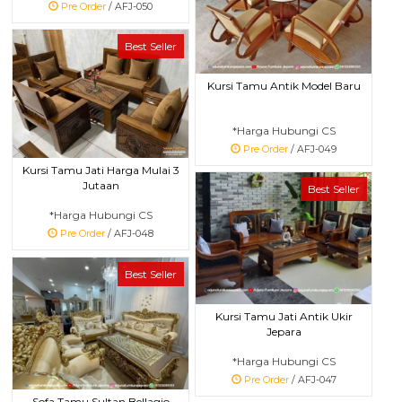
Pre Order
/ AFJ-050
Best Seller
Kursi Tamu Antik Model Baru
*Harga Hubungi CS
Pre Order
/ AFJ-049
Kursi Tamu Jati Harga Mulai 3
Jutaan
Best Seller
*Harga Hubungi CS
Pre Order
/ AFJ-048
Best Seller
Kursi Tamu Jati Antik Ukir
Jepara
*Harga Hubungi CS
Pre Order
/ AFJ-047
Sofa Tamu Sultan Bellagio