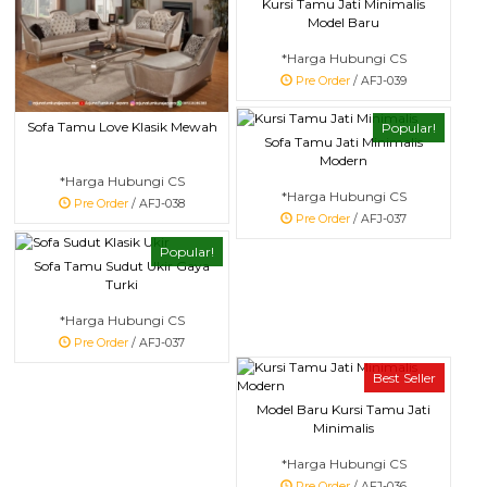
Kursi Tamu Jati Minimalis
Model Baru
*Harga Hubungi CS
Pre Order
/ AFJ-039
Sofa Tamu Love Klasik Mewah
Popular!
Sofa Tamu Jati Minimalis
Modern
*Harga Hubungi CS
*Harga Hubungi CS
Pre Order
/ AFJ-038
Pre Order
/ AFJ-037
Popular!
Sofa Tamu Sudut Ukir Gaya
Turki
*Harga Hubungi CS
Pre Order
/ AFJ-037
Best Seller
Model Baru Kursi Tamu Jati
Minimalis
*Harga Hubungi CS
Pre Order
/ AFJ-036