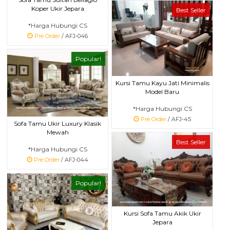
Koper Ukir Jepara
Best Seller
*Harga Hubungi CS
Pre Order
/ AFJ-046
Popular!
Kursi Tamu Kayu Jati Minimalis
Model Baru
*Harga Hubungi CS
Pre Order
/ AFJ-45
Sofa Tamu Ukir Luxury Klasik
Mewah
Best Seller
*Harga Hubungi CS
Pre Order
/ AFJ-044
Popular!
Kursi Sofa Tamu Akik Ukir
Jepara