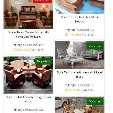
Kursi Tamu Jati Ukir Motif
Keong
*Harga Hubungi CS
Model Kursi Tamu Minimalis
Pre Order
/ AFJ-053
Kayu Jati Terbaru
*Harga Hubungi CS
Popular!
Pre Order
/ AFJ-052
Popular!
Sofa Tamu Klasik Mewah Model
Baru
*Harga Hubungi CS
Pre Order
/ AFJ-051
Kursi Jadul Antik Ruang Tamu
Kuno
Popular!
*Harga Hubungi CS