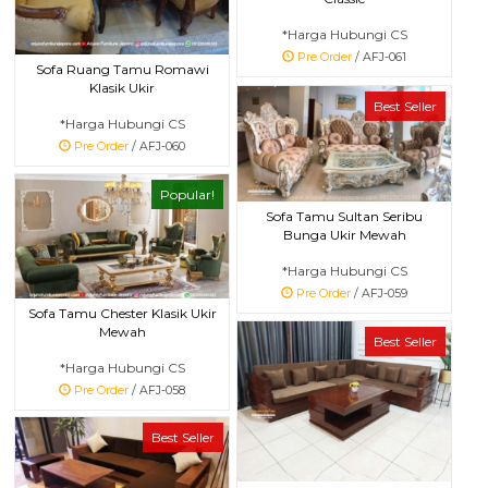
*Harga Hubungi CS
Pre Order
/ AFJ-061
Sofa Ruang Tamu Romawi
Klasik Ukir
Best Seller
*Harga Hubungi CS
Pre Order
/ AFJ-060
Popular!
Sofa Tamu Sultan Seribu
Bunga Ukir Mewah
*Harga Hubungi CS
Pre Order
/ AFJ-059
Sofa Tamu Chester Klasik Ukir
Mewah
Best Seller
*Harga Hubungi CS
Pre Order
/ AFJ-058
Best Seller