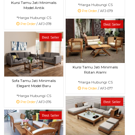
Kursi Tamu Jati Minimalis
*Harga Hubungi CS
Model Antik
Pre Order
/ AFJ-079
*Harga Hubungi CS
Pre Order
/ AFJ-078
Best Seller
Best Seller
Kursi Tamu Jati Minimalis
Rotan Alami
Sofa Tamu Jati Minimalis
*Harga Hubungi CS
Elegant Model Baru
Pre Order
/ AFJ-077
*Harga Hubungi CS
Best Seller
Pre Order
/ AFJ-076
Best Seller