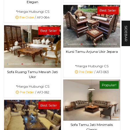
Elegan
Best Seller
*Harga Hubungi CS
Pre Order
/ AFJ-064
SIDEBAR
Best Seller
Kursi Tamu Arjuna Ukir Jepara
*Harga Hubungi CS
Sofa Ruang Tamu Mewah Jati
Pre Order
/ AFJ-063
Ukir
Popular!
*Harga Hubungi CS
Pre Order
/ AFJ-062
Best Seller
Sofa Tamu Jati Minimalis
Classic