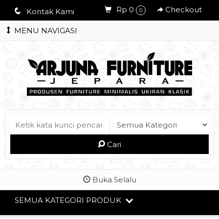
Rp 0
Checkout
q
Kontak Kami
0
MENU NAVIGASI
Cari
Buka Selalu
SEMUA KATEGORI PRODUK