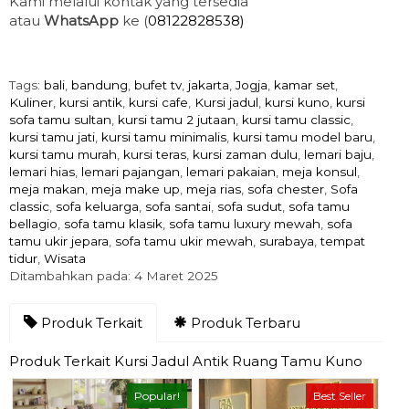
Kami melalui kontak yang tersedia
atau
WhatsApp
ke (
08122828538)
Tags:
bali
,
bandung
,
bufet tv
,
jakarta
,
Jogja
,
kamar set
,
Kuliner
,
kursi antik
,
kursi cafe
,
Kursi jadul
,
kursi kuno
,
kursi
sofa tamu sultan
,
kursi tamu 2 jutaan
,
kursi tamu classic
,
kursi tamu jati
,
kursi tamu minimalis
,
kursi tamu model baru
,
kursi tamu murah
,
kursi teras
,
kursi zaman dulu
,
lemari baju
,
lemari hias
,
lemari pajangan
,
lemari pakaian
,
meja konsul
,
meja makan
,
meja make up
,
meja rias
,
sofa chester
,
Sofa
classic
,
sofa keluarga
,
sofa santai
,
sofa sudut
,
sofa tamu
bellagio
,
sofa tamu klasik
,
sofa tamu luxury mewah
,
sofa
tamu ukir jepara
,
sofa tamu ukir mewah
,
surabaya
,
tempat
tidur
,
Wisata
Ditambahkan pada: 4 Maret 2025
Produk Terkait
Produk Terbaru
Produk Terkait Kursi Jadul Antik Ruang Tamu Kuno
Popular!
Best Seller