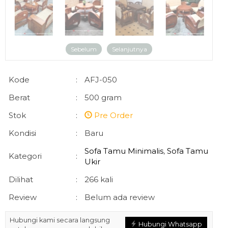
Sebelum
Selanjutnya
Kode
:
AFJ-050
Berat
:
500 gram
Stok
:
Pre Order
Kondisi
:
Baru
Sofa Tamu Minimalis
,
Sofa Tamu
Kategori
:
Ukir
Dilihat
:
266 kali
Review
:
Belum ada review
Hubungi kami secara langsung
Hubungi Whatsapp