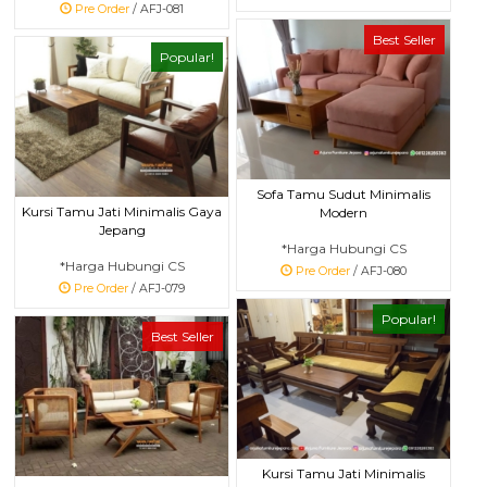
Pre Order
/ AFJ-081
Best Seller
Popular!
Sofa Tamu Sudut Minimalis
Kursi Tamu Jati Minimalis Gaya
Modern
Jepang
*Harga Hubungi CS
*Harga Hubungi CS
Pre Order
/ AFJ-080
Pre Order
/ AFJ-079
Popular!
Best Seller
Kursi Tamu Jati Minimalis