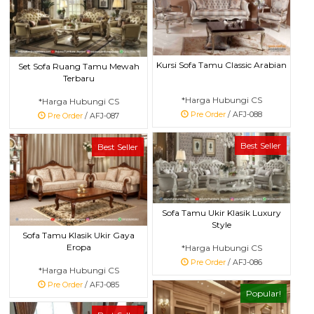
Kursi Sofa Tamu Classic Arabian
Set Sofa Ruang Tamu Mewah
Terbaru
*Harga Hubungi CS
*Harga Hubungi CS
Pre Order
/ AFJ-088
Pre Order
/ AFJ-087
Best Seller
Best Seller
Sofa Tamu Ukir Klasik Luxury
Style
Sofa Tamu Klasik Ukir Gaya
Eropa
*Harga Hubungi CS
Pre Order
/ AFJ-086
*Harga Hubungi CS
Pre Order
/ AFJ-085
Popular!