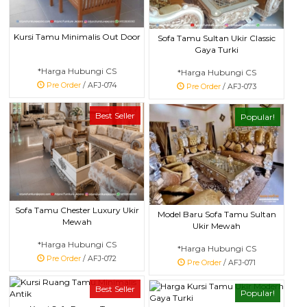
Kursi Tamu Minimalis Out Door
Sofa Tamu Sultan Ukir Classic
Gaya Turki
*Harga Hubungi CS
*Harga Hubungi CS
Pre Order
/ AFJ-074
Pre Order
/ AFJ-073
Best Seller
Popular!
Sofa Tamu Chester Luxury Ukir
Model Baru Sofa Tamu Sultan
Mewah
Ukir Mewah
*Harga Hubungi CS
*Harga Hubungi CS
Pre Order
/ AFJ-072
Pre Order
/ AFJ-071
Best Seller
Popular!