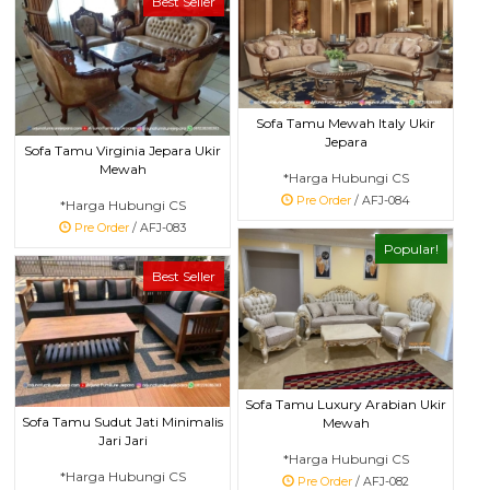
Best Seller
Sofa Tamu Mewah Italy Ukir
Jepara
Sofa Tamu Virginia Jepara Ukir
Mewah
*Harga Hubungi CS
Pre Order
/ AFJ-084
*Harga Hubungi CS
Pre Order
/ AFJ-083
Popular!
Best Seller
Sofa Tamu Luxury Arabian Ukir
Sofa Tamu Sudut Jati Minimalis
Mewah
Jari Jari
*Harga Hubungi CS
*Harga Hubungi CS
Pre Order
/ AFJ-082