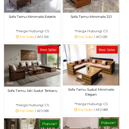
Sofa Tamu Minimalis Estetik
Sofa Tamu Minimalis 321
*Harga Hubungi CS
*Harga Hubungi CS
Pre Order
/ AFJ-100
Pre Order
/ AFJ-091
Best Seller
Best Seller
Sofa Tamu Sudut Minimalis
Sofa Tamu Jati Sudut Terbaru
Elegan
*Harga Hubungi CS
*Harga Hubungi CS
Pre Order
/ AFJ-089
Pre Order
/ AFJ-090
Popular!
Popular!