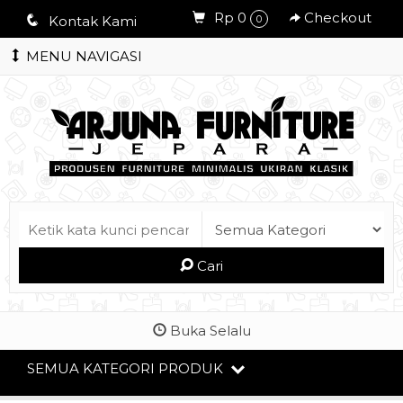
Rp 0
Checkout
q
Kontak Kami
0
MENU NAVIGASI
Cari
Buka Selalu
SEMUA KATEGORI PRODUK