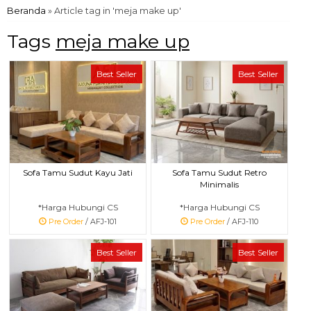
Beranda
»
Article tag in 'meja make up'
Tags
meja make up
Best Seller
Best Seller
Sofa Tamu Sudut Kayu Jati
Sofa Tamu Sudut Retro
Minimalis
*Harga Hubungi CS
*Harga Hubungi CS
Pre Order
/ AFJ-101
Pre Order
/ AFJ-110
Best Seller
Best Seller