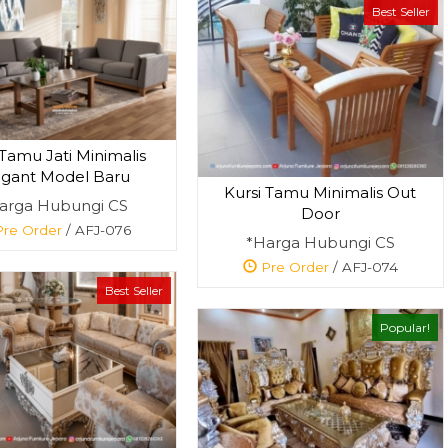
Best Seller
Tamu Jati Minimalis
egant Model Baru
Kursi Tamu Minimalis Out
arga Hubungi CS
Door
re Order
/ AFJ-076
*Harga Hubungi CS
Pre Order
/ AFJ-074
Best Seller
Popular!