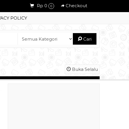
Rp 0
Checkout
0
VACY POLICY
Cari
Buka Selalu