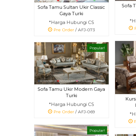
Sofa 
Sofa Tamu Sultan Ukir Classic
Gaya Turki
*H
*Harga Hubungi CS
P
Pre Order
/ AFJ-073
Popular!
Sofa Tamu Ukir Modern Gaya
Turki
Kurs
*Harga Hubungi CS
Pre Order
/ AFJ-069
*H
P
Popular!