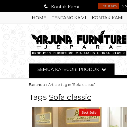
q
Hot Item!
Se
Kontak Kami
HOME
TENTANG KAMI
KONTAK KAMI
So
Bu
Di
1 
Me
SEMUA KATEGORI PRODUK
Bu
Beranda
»
Article tag in 'Sofa classic'
So
Tags
Sofa classic
Best Seller