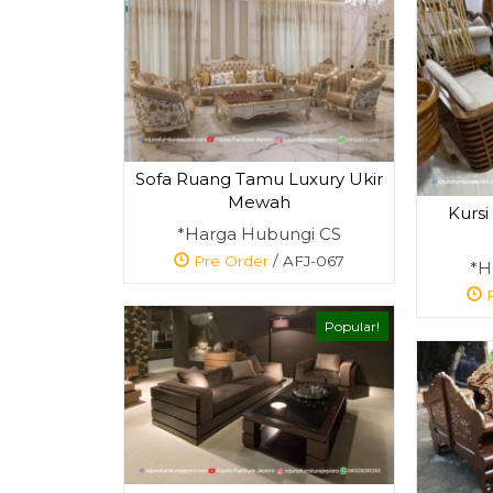
Sofa Ruang Tamu Luxury Ukir
Mewah
Kursi
*Harga Hubungi CS
Pre Order
/ AFJ-067
*H
P
Popular!