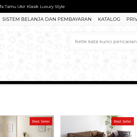
t Kursi Tamu Kayu Jati Minimalis Modern
SISTEM BELANJA DAN PEMBAYARAN
KATALOG
PRI
fa Tamu Jati Sudut Terbaru
fet Antik Minimalis Koboi
pan Tempat Tidur Retro Minimalis
Set Tempat Tidur Pengantin Ukir Jepara
ja Rias Minimalis Klasik Elegan
fet Hias Minimalis Model Baru
fa Tamu Ukir Klasik Luxury Style
Best Seller
Best Seller