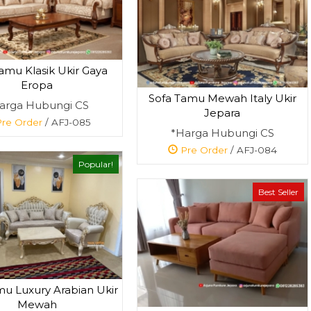
amu Klasik Ukir Gaya
Eropa
Sofa Tamu Mewah Italy Ukir
arga Hubungi CS
Jepara
re Order
/ AFJ-085
*Harga Hubungi CS
Pre Order
/ AFJ-084
Popular!
Best Seller
mu Luxury Arabian Ukir
Mewah