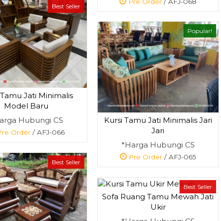
Pre Order
/ AFJ-068
Best Seller
Popular!
 Tamu Jati Minimalis
Model Baru
arga Hubungi CS
Kursi Tamu Jati Minimalis Jari
Jari
re Order
/ AFJ-066
*Harga Hubungi CS
Pre Order
/ AFJ-065
Best Seller
Best Seller
Sofa Ruang Tamu Mewah Jati
Ukir