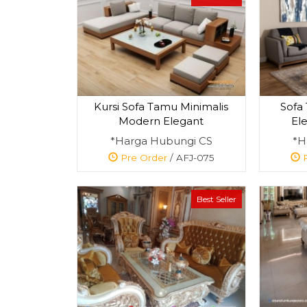
Kursi Sofa Tamu Minimalis
Sofa 
Modern Elegant
El
*Harga Hubungi CS
*H
Pre Order
/ AFJ-075
P
Best Seller