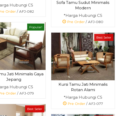
Sofa Tamu Sudut Minimalis
arga Hubungi CS
Modern
re Order
/ AFJ-082
*Harga Hubungi CS
Pre Order
/ AFJ-080
Popular!
Best Seller
mu Jati Minimalis Gaya
Jepang
Kursi Tamu Jati Minimalis
arga Hubungi CS
Rotan Alami
re Order
/ AFJ-079
*Harga Hubungi CS
Pre Order
/ AFJ-077
Best Seller