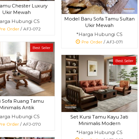
Tamu Chester Luxury
Ukir Mewah
Model Baru Sofa Tamu Sultan
arga Hubungi CS
Ukir Mewah
re Order
/ AFJ-072
*Harga Hubungi CS
Pre Order
/ AFJ-071
Best Seller
Best Seller
i Sofa Ruang Tamu
Minimalis Antik
arga Hubungi CS
Set Kursi Tamu Kayu Jati
Minimalis Modern
re Order
/ AFJ-070
*Harga Hubungi CS