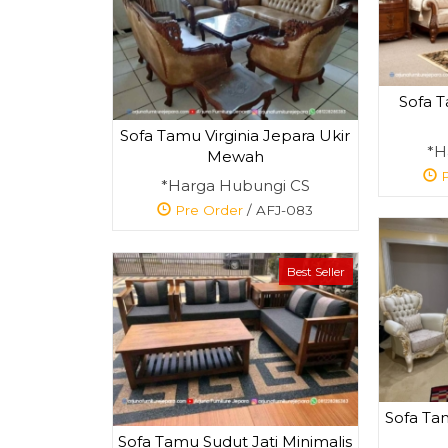
Sofa T
Sofa Tamu Virginia Jepara Ukir
*H
Mewah
P
*Harga Hubungi CS
Pre Order
/ AFJ-083
Best Seller
Sofa Ta
Sofa Tamu Sudut Jati Minimalis