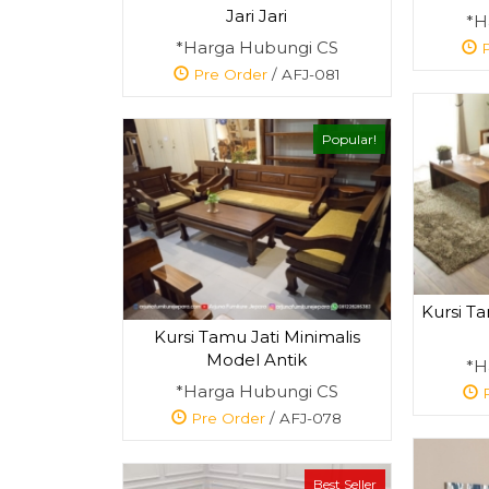
Jari Jari
*H
*Harga Hubungi CS
P
Pre Order
/ AFJ-081
Popular!
Kursi Ta
Kursi Tamu Jati Minimalis
Model Antik
*H
*Harga Hubungi CS
P
Pre Order
/ AFJ-078
Best Seller