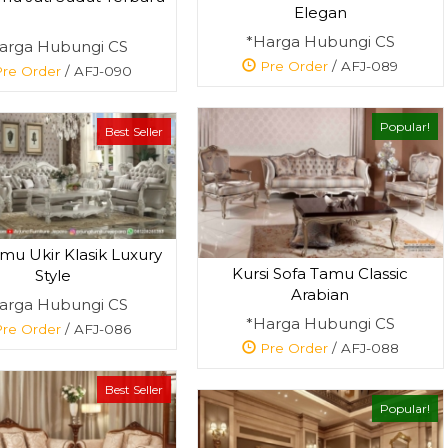
Elegan
*Harga Hubungi CS
arga Hubungi CS
Pre Order
/ AFJ-089
re Order
/ AFJ-090
Popular!
Best Seller
mu Ukir Klasik Luxury
Kursi Sofa Tamu Classic
Style
Arabian
arga Hubungi CS
*Harga Hubungi CS
re Order
/ AFJ-086
Pre Order
/ AFJ-088
Best Seller
Popular!