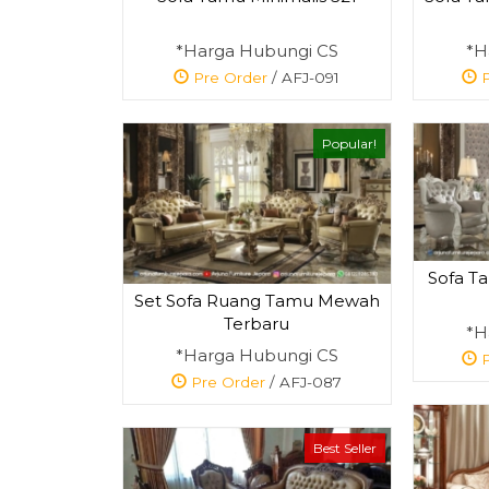
*Harga Hubungi CS
*H
Pre Order
/ AFJ-091
P
Popular!
Sofa Ta
Set Sofa Ruang Tamu Mewah
Terbaru
*H
*Harga Hubungi CS
P
Pre Order
/ AFJ-087
Best Seller