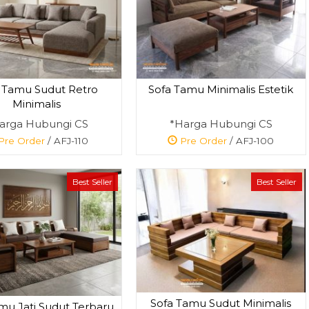
 Tamu Sudut Retro
Sofa Tamu Minimalis Estetik
Minimalis
Sofa Tamu Love
Bufet Hias Jati
Klasik Mewah
Minimalis Aest...
arga Hubungi CS
*Harga Hubungi CS
*Harga Hubungi
*Harga Hubun
Pre Order
/ AFJ-110
Pre Order
/ AFJ-100
CS
CS
Pre Order
SKU: AFJ-053
Best Seller
Best Seller
Sofa Tamu Sudut Minimalis
mu Jati Sudut Terbaru