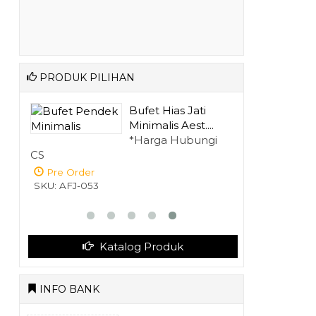
PRODUK PILIHAN
Sofa Tamu Sudut
.
Minimalis Mewa....
gi
*Harga Hubungi
CS
Pre Order
SKU: AFJ-027
Katalog Produk
INFO BANK