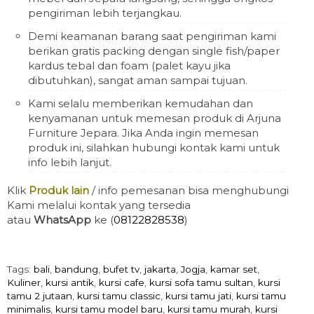
pengiriman lebih terjangkau.
Demi keamanan barang saat pengiriman kami
berikan gratis packing dengan single fish/paper
kardus tebal dan foam (palet kayu jika
dibutuhkan), sangat aman sampai tujuan.
Kami selalu memberikan kemudahan dan
kenyamanan untuk memesan produk di Arjuna
Furniture Jepara. Jika Anda ingin memesan
produk ini, silahkan hubungi kontak kami untuk
info lebih lanjut.
Klik
Produk lain
/ info pemesanan bisa menghubungi
Kami melalui kontak yang tersedia
atau
WhatsApp
ke (
08122828538
)
Tags:
bali
,
bandung
,
bufet tv
,
jakarta
,
Jogja
,
kamar set
,
Kuliner
,
kursi antik
,
kursi cafe
,
kursi sofa tamu sultan
,
kursi
tamu 2 jutaan
,
kursi tamu classic
,
kursi tamu jati
,
kursi tamu
minimalis
,
kursi tamu model baru
,
kursi tamu murah
,
kursi