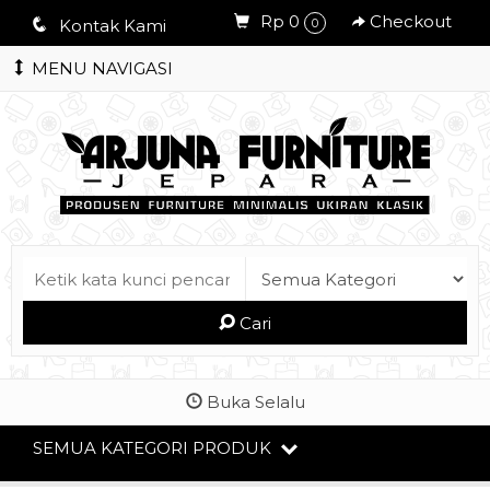
Rp 0
Checkout
q
Kontak Kami
0
MENU NAVIGASI
Cari
Buka Selalu
SEMUA KATEGORI PRODUK