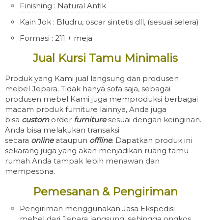
Finishing : Natural Antik
Kain Jok : Bludru, oscar sintetis dll, (sesuai selera)
Formasi : 211 + meja
Jual Kursi Tamu Minimalis
Produk yang Kami jual langsung dari produsen
mebel Jepara. Tidak hanya sofa saja, sebagai
produsen mebel Kami juga memproduksi berbagai
macam produk furniture lainnya, Anda juga
bisa
custom
order
furniture
sesuai dengan keinginan.
Anda bisa melakukan transaksi
secara
online
ataupun
offline
. Dapatkan produk ini
sekarang juga yang akan menjadikan ruang tamu
rumah Anda tampak lebih menawan dan
mempesona.
Pemesanan & Pengiriman
Pengiriman menggunakan Jasa Ekspedisi
mebel dari Jepara langsung, sehingga ongkos