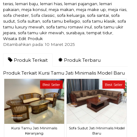
teras
,
lemari baju
,
lemari hias
,
lemari pajangan
,
lemari
pakaian
,
meja konsul
,
meja makan
,
meja make up
,
meja rias
,
sofa chester
,
Sofa classic
,
sofa keluarga
,
sofa santai
,
sofa
sudut
,
Sofa sultan
,
sofa tamu bellagio
,
sofa tamu klasik
,
sofa
tamu luxury mewah
,
sofa tamu romawi inul
,
sofa tamu ukir
jepara
,
sofa tamu ukir mewah
,
surabaya
,
tempat tidur
,
Wisata Edit Produk
Ditambahkan pada: 10 Maret 2025
Produk Terkait
Produk Terbaru
Produk Terkait Kursi Tamu Jati Minimalis Model Baru
Best Seller
Best Seller
Kursi Tamu Jati Minimalis
Sofa Sudut Jati Minimalis Model
Keranjang
Baru