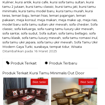
Kuliner
,
kursi antik
,
kursi cafe
,
kursi sofa tamu sultan
,
kursi
tamu 2 jutaan
,
kursi tamu classic
,
kursi tamu jati
,
kursi tamu
minimalis
,
kursi tamu model baru
,
kursi tamu murah
,
kursi
teras
,
lemari baju
,
lemari hias
,
lemari pajangan
,
lemari
pakaian
,
meja konsul
,
meja makan
,
meja make up
,
meja rias
,
model baru sofa tamu sultan ukir mewah
,
sofa chester
,
Sofa
classic
,
sofa keluarga
,
sofa ruang tamu luxury ukir mewah
,
sofa santai
,
sofa sudut
,
Sofa sultan
,
sofa tamu bellagio
,
sofa
tamu klasik
,
sofa tamu luxury mewah
,
sofa tamu romawi inul
,
sofa tamu ukir jepara
,
sofa tamu ukir mewah
,
Sofa Tamu Ukir
Modern Gaya Turki
,
surabaya
,
tempat tidur
,
Wisata
Ditambahkan pada: 16 Maret 2025
Produk Terkait
Produk Terbaru
Produk Terkait Kursi Tamu Minimalis Out Door
Best Seller
Best Seller