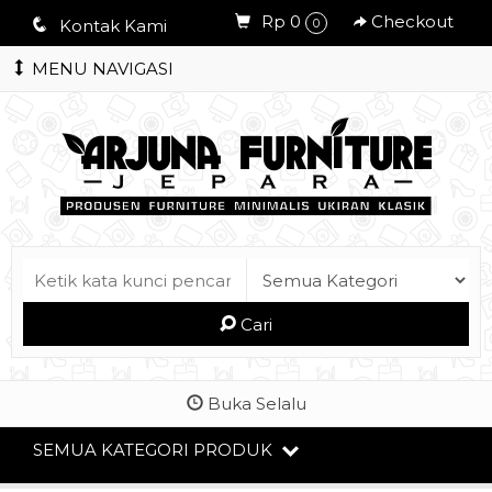
Rp 0
Checkout
q
Kontak Kami
0
MENU NAVIGASI
Cari
Buka Selalu
SEMUA KATEGORI PRODUK