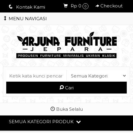
Rp 0
Checkout
q
Kontak Kami
0
MENU NAVIGASI
Cari
Buka Selalu
SEMUA KATEGORI PRODUK