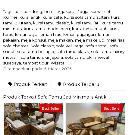
Tags:
bali
,
bandung
,
bufet tv
,
jakarta
,
Jogja
,
kamar set
,
Kuliner
,
kursi antik
,
kursi cafe
,
kursi sofa tamu sultan
,
kursi
tamu 2 jutaan
,
kursi tamu classic
,
kursi tamu jati
,
kursi tamu
minimalis
,
kursi tamu model baru
,
kursi tamu murah
,
kursi
teras
,
lemari baju
,
lemari hias
,
lemari pajangan
,
lemari
pakaian
,
meja konsul
,
meja makan
,
meja make up
,
meja rias
,
sofa chester
,
Sofa classic
,
sofa keluarga
,
sofa santai
,
sofa
sudut
,
sofa tamu bellagio
,
sofa tamu klasik
,
sofa tamu luxury
mewah
,
sofa tamu ukir jepara
,
sofa tamu ukir mewah
,
surabaya
,
tempat tidur
,
Wisata
Ditambahkan pada: 5 Maret 2025
Produk Terkait
Produk Terbaru
Produk Terkait Sofa Tamu Jati Minimalis Antik
Best Seller
Best Seller